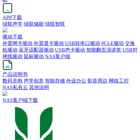
APP下载
绿联声学
绿联储能
绿联智联
驱动下载
外置网卡驱动
外置显卡驱动
USB转串口驱动
PCI-E驱动
交换
机驱动
蓝牙适配器驱动
USB声卡驱动
智能翻页演讲笔
USB对
拷线驱动
鼠标驱动
NAS客户端
产品说明书
数码充电
声学创意
智能存储
外设办公
影音周边
网络工控
NAS私有云
其他说明
NAS客户端下载