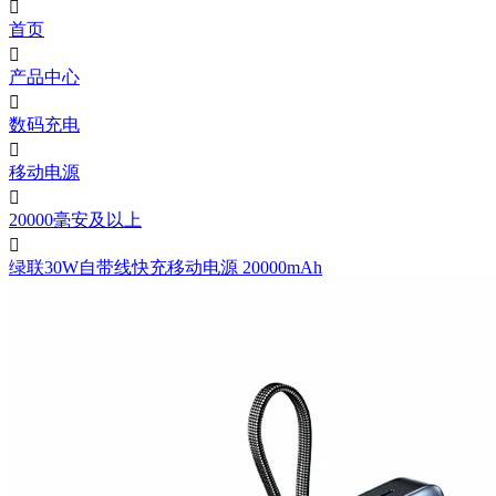

首页

产品中心

数码充电

移动电源

20000毫安及以上

绿联30W自带线快充移动电源 20000mAh