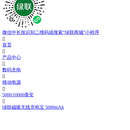
微信中长按识别二维码或搜索“绿联商城”小程序

首页

产品中心

数码充电

移动电源

5000/10000毫安

绿联磁吸无线充电宝 5000mAh