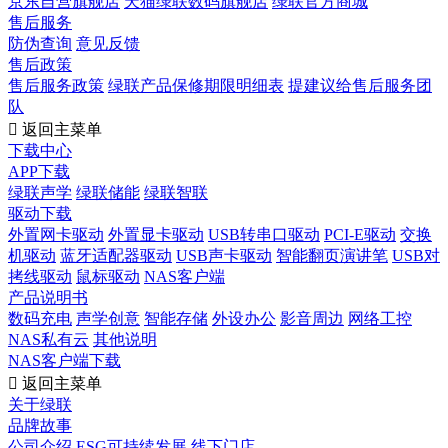
京东自营旗舰店
天猫绿联数码旗舰店
绿联官方商城
售后服务
防伪查询
意见反馈
售后政策
售后服务政策
绿联产品保修期限明细表
提建议给售后服务团
队

返回主菜单
下载中心
APP下载
绿联声学
绿联储能
绿联智联
驱动下载
外置网卡驱动
外置显卡驱动
USB转串口驱动
PCI-E驱动
交换
机驱动
蓝牙适配器驱动
USB声卡驱动
智能翻页演讲笔
USB对
拷线驱动
鼠标驱动
NAS客户端
产品说明书
数码充电
声学创意
智能存储
外设办公
影音周边
网络工控
NAS私有云
其他说明
NAS客户端下载

返回主菜单
关于绿联
品牌故事
公司介绍
ESG可持续发展
线下门店