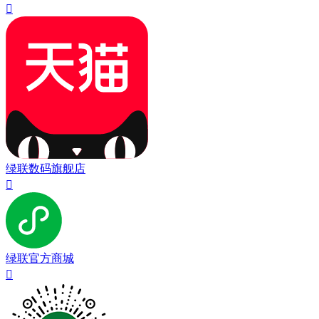

绿联数码旗舰店

绿联官方商城
