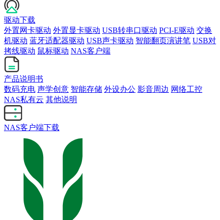
驱动下载
外置网卡驱动
外置显卡驱动
USB转串口驱动
PCI-E驱动
交换
机驱动
蓝牙适配器驱动
USB声卡驱动
智能翻页演讲笔
USB对
拷线驱动
鼠标驱动
NAS客户端
产品说明书
数码充电
声学创意
智能存储
外设办公
影音周边
网络工控
NAS私有云
其他说明
NAS客户端下载