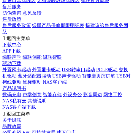
京东自营旗舰店
天猫绿联数码旗舰店
绿联官方商城
售后服务
防伪查询
意见反馈
售后政策
售后服务政策
绿联产品保修期限明细表
提建议给售后服务团
队

返回主菜单
下载中心
APP下载
绿联声学
绿联储能
绿联智联
驱动下载
外置网卡驱动
外置显卡驱动
USB转串口驱动
PCI-E驱动
交换
机驱动
蓝牙适配器驱动
USB声卡驱动
智能翻页演讲笔
USB对
拷线驱动
鼠标驱动
NAS客户端
产品说明书
数码充电
声学创意
智能存储
外设办公
影音周边
网络工控
NAS私有云
其他说明
NAS客户端下载

返回主菜单
关于绿联
品牌故事
公司介绍
ESG可持续发展
线下门店