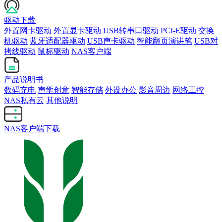
驱动下载
外置网卡驱动
外置显卡驱动
USB转串口驱动
PCI-E驱动
交换
机驱动
蓝牙适配器驱动
USB声卡驱动
智能翻页演讲笔
USB对
拷线驱动
鼠标驱动
NAS客户端
产品说明书
数码充电
声学创意
智能存储
外设办公
影音周边
网络工控
NAS私有云
其他说明
NAS客户端下载