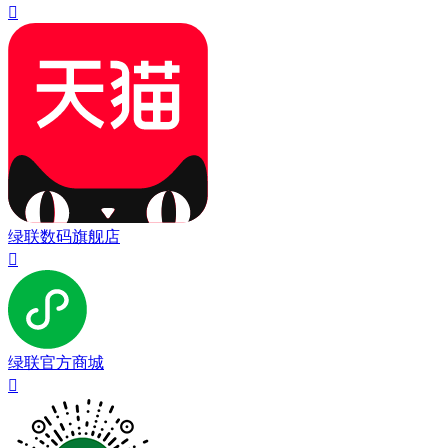

绿联数码旗舰店

绿联官方商城
