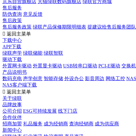
京东自营旗舰店
天猫绿联数码旗舰店
绿联官方商城
售后服务
防伪查询
意见反馈
售后政策
售后服务政策
绿联产品保修期限明细表
提建议给售后服务团队

返回主菜单
下载中心
APP下载
绿联声学
绿联储能
绿联智联
驱动下载
外置网卡驱动
外置显卡驱动
USB转串口驱动
PCI-E驱动
交换机
产品说明书
数码充电
声学创意
智能存储
外设办公
影音周边
网络工控
NA
NAS客户端下载

返回主菜单
关于绿联
品牌故事
公司介绍
ESG可持续发展
线下门店
合作伙伴
招商加盟
礼品服务
成为经销商
查询经销商
成为供应商
新闻中心