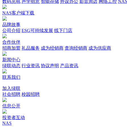
数码充电
声学创意
智能存储
外设办公
影音周边
网络工控
NA
NAS客户端下载
品牌故事
公司介绍
ESG可持续发展
线下门店
合作伙伴
招商加盟
礼品服务
成为经销商
查询经销商
成为供应商
新闻中心
绿联动态
行业资讯
协议声明
产品资讯
联系我们
加入绿联
社会招聘
校园招聘
信息公开
投资者互动
NAS