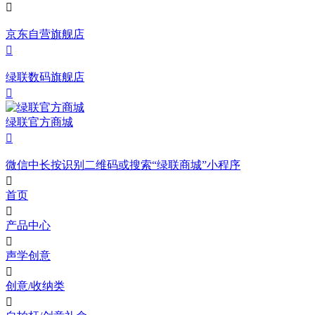

京东自营旗舰店

绿联数码旗舰店

绿联官方商城

微信中长按识别二维码或搜索“绿联商城”小程序

首页

产品中心

声学创意

创意/收纳类
