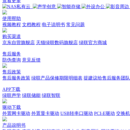
查看更多
使用帮助
视频教程
文档教程
电子说明书
常见问题
购买渠道
京东自营旗舰店
天猫绿联数码旗舰店
绿联官方商城
售后服务
防伪查询
意见反馈
售后政策
售后服务政策
绿联产品保修期限明细表
提建议给售后服务团队
APP下载
绿联声学
绿联储能
绿联智联
驱动下载
外置网卡驱动
外置显卡驱动
USB转串口驱动
PCI-E驱动
交换机
产品说明书