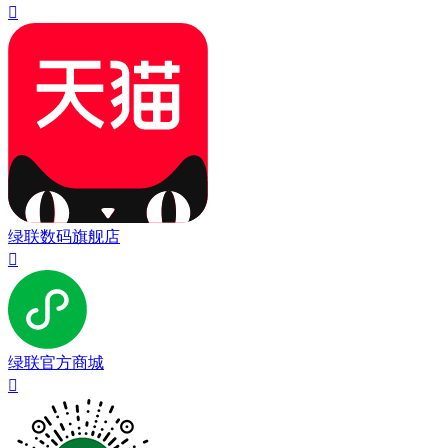

绿联数码旗舰店

绿联官方商城
