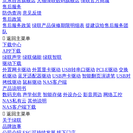
京东自营旗舰店
天猫绿联数码旗舰店
绿联官方商城
售后服务
防伪查询
意见反馈
售后政策
售后服务政策
绿联产品保修期限明细表
提建议给售后服务团
队

返回主菜单
下载中心
APP下载
绿联声学
绿联储能
绿联智联
驱动下载
外置网卡驱动
外置显卡驱动
USB转串口驱动
PCI-E驱动
交换
机驱动
蓝牙适配器驱动
USB声卡驱动
智能翻页演讲笔
USB对
拷线驱动
鼠标驱动
NAS客户端
产品说明书
数码充电
声学创意
智能存储
外设办公
影音周边
网络工控
NAS私有云
其他说明
NAS客户端下载

返回主菜单
关于绿联
品牌故事
公司介绍
ESG可持续发展
线下门店