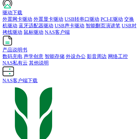
驱动下载
外置网卡驱动
外置显卡驱动
USB转串口驱动
PCI-E驱动
交换
机驱动
蓝牙适配器驱动
USB声卡驱动
智能翻页演讲笔
USB对
拷线驱动
鼠标驱动
NAS客户端
产品说明书
数码充电
声学创意
智能存储
外设办公
影音周边
网络工控
NAS私有云
其他说明
NAS客户端下载