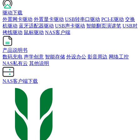
驱动下载
外置网卡驱动
外置显卡驱动
USB转串口驱动
PCI-E驱动
交换
机驱动
蓝牙适配器驱动
USB声卡驱动
智能翻页演讲笔
USB对
拷线驱动
鼠标驱动
NAS客户端
产品说明书
数码充电
声学创意
智能存储
外设办公
影音周边
网络工控
NAS私有云
其他说明
NAS客户端下载