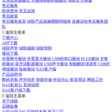
京东自营旗舰店
天猫绿联数码旗舰店
绿联官方商城
售后服务
防伪查询
意见反馈
售后政策
售后服务政策
绿联产品保修期限明细表
提建议给售后服务团
队

返回主菜单
下载中心
APP下载
绿联声学
绿联储能
绿联智联
驱动下载
外置网卡驱动
外置显卡驱动
USB转串口驱动
PCI-E驱动
交换
机驱动
蓝牙适配器驱动
USB声卡驱动
智能翻页演讲笔
USB对
拷线驱动
鼠标驱动
NAS客户端
产品说明书
数码充电
声学创意
智能存储
外设办公
影音周边
网络工控
NAS私有云
其他说明
NAS客户端下载

返回主菜单
关于绿联
品牌故事
公司介绍
ESG可持续发展
线下门店