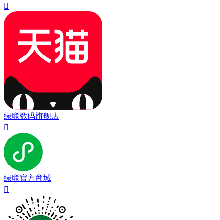

绿联数码旗舰店

绿联官方商城
