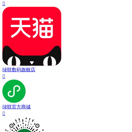

绿联数码旗舰店

绿联官方商城
