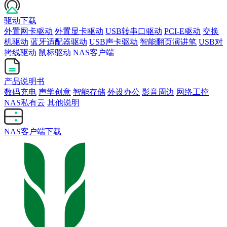
驱动下载
外置网卡驱动
外置显卡驱动
USB转串口驱动
PCI-E驱动
交换
机驱动
蓝牙适配器驱动
USB声卡驱动
智能翻页演讲笔
USB对
拷线驱动
鼠标驱动
NAS客户端
产品说明书
数码充电
声学创意
智能存储
外设办公
影音周边
网络工控
NAS私有云
其他说明
NAS客户端下载