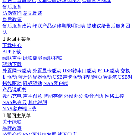
京东自营旗舰店
天猫绿联数码旗舰店
绿联官方商城
售后服务
防伪查询
意见反馈
售后政策
售后服务政策
绿联产品保修期限明细表
提建议给售后服务团
队

返回主菜单
下载中心
APP下载
绿联声学
绿联储能
绿联智联
驱动下载
外置网卡驱动
外置显卡驱动
USB转串口驱动
PCI-E驱动
交换
机驱动
蓝牙适配器驱动
USB声卡驱动
智能翻页演讲笔
USB对
拷线驱动
鼠标驱动
NAS客户端
产品说明书
数码充电
声学创意
智能存储
外设办公
影音周边
网络工控
NAS私有云
其他说明
NAS客户端下载

返回主菜单
关于绿联
品牌故事
公司介绍
ESG可持续发展
线下门店