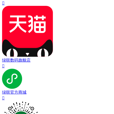

绿联数码旗舰店

绿联官方商城
