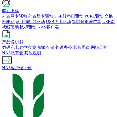
驱动下载
外置网卡驱动
外置显卡驱动
USB转串口驱动
PCI-E驱动
交换
机驱动
蓝牙适配器驱动
USB声卡驱动
智能翻页演讲笔
USB对
拷线驱动
鼠标驱动
NAS客户端
产品说明书
数码充电
声学创意
智能存储
外设办公
影音周边
网络工控
NAS私有云
其他说明
NAS客户端下载