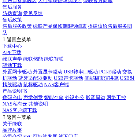
京东自营旗舰店
天猫绿联数码旗舰店
绿联官方商城
售后服务
防伪查询
意见反馈
售后政策
售后服务政策
绿联产品保修期限明细表
提建议给售后服务团
队

返回主菜单
下载中心
APP下载
绿联声学
绿联储能
绿联智联
驱动下载
外置网卡驱动
外置显卡驱动
USB转串口驱动
PCI-E驱动
交换
机驱动
蓝牙适配器驱动
USB声卡驱动
智能翻页演讲笔
USB对
拷线驱动
鼠标驱动
NAS客户端
产品说明书
数码充电
声学创意
智能存储
外设办公
影音周边
网络工控
NAS私有云
其他说明
NAS客户端下载

返回主菜单
关于绿联
品牌故事
公司介绍
ESG可持续发展
线下门店