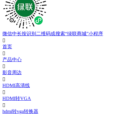
微信中长按识别二维码或搜索“绿联商城”小程序

首页

产品中心

影音周边

HDMI高清线

HDMI转VGA

hdmi转vga转换器