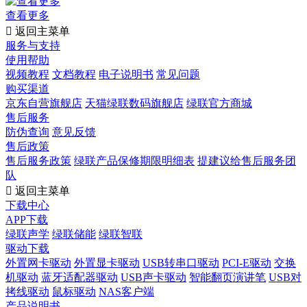
查看更多

返回主菜单
服务与支持
使用帮助
视频教程
文档教程
电子说明书
常见问题
购买渠道
京东自营旗舰店
天猫绿联数码旗舰店
绿联官方商城
售后服务
防伪查询
意见反馈
售后政策
售后服务政策
绿联产品保修期限明细表
提建议给售后服务团
队

返回主菜单
下载中心
APP下载
绿联声学
绿联储能
绿联智联
驱动下载
外置网卡驱动
外置显卡驱动
USB转串口驱动
PCI-E驱动
交换
机驱动
蓝牙适配器驱动
USB声卡驱动
智能翻页演讲笔
USB对
拷线驱动
鼠标驱动
NAS客户端
产品说明书