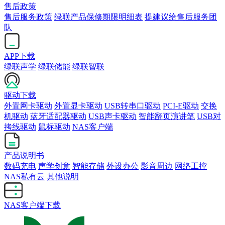
售后政策
售后服务政策
绿联产品保修期限明细表
提建议给售后服务团
队
APP下载
绿联声学
绿联储能
绿联智联
驱动下载
外置网卡驱动
外置显卡驱动
USB转串口驱动
PCI-E驱动
交换
机驱动
蓝牙适配器驱动
USB声卡驱动
智能翻页演讲笔
USB对
拷线驱动
鼠标驱动
NAS客户端
产品说明书
数码充电
声学创意
智能存储
外设办公
影音周边
网络工控
NAS私有云
其他说明
NAS客户端下载