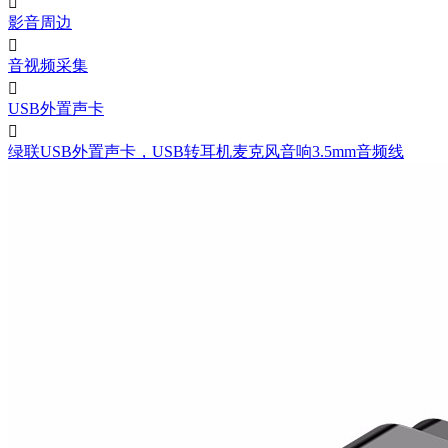

影音周边

音视频采集

USB外置声卡

绿联USB外置声卡，USB转耳机麦克风音响3.5mm音频线