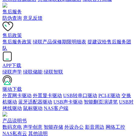
售后服务
防伪查询
意见反馈
售后政策
售后服务政策
绿联产品保修期限明细表
提建议给售后服务团
队
APP下载
绿联声学
绿联储能
绿联智联
驱动下载
外置网卡驱动
外置显卡驱动
USB转串口驱动
PCI-E驱动
交换
机驱动
蓝牙适配器驱动
USB声卡驱动
智能翻页演讲笔
USB对
拷线驱动
鼠标驱动
NAS客户端
产品说明书
数码充电
声学创意
智能存储
外设办公
影音周边
网络工控
NAS私有云
其他说明