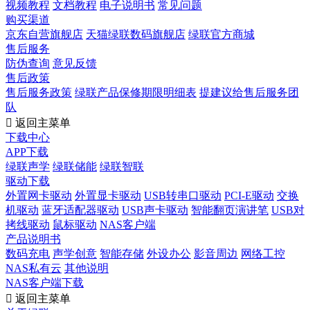
视频教程
文档教程
电子说明书
常见问题
购买渠道
京东自营旗舰店
天猫绿联数码旗舰店
绿联官方商城
售后服务
防伪查询
意见反馈
售后政策
售后服务政策
绿联产品保修期限明细表
提建议给售后服务团
队

返回主菜单
下载中心
APP下载
绿联声学
绿联储能
绿联智联
驱动下载
外置网卡驱动
外置显卡驱动
USB转串口驱动
PCI-E驱动
交换
机驱动
蓝牙适配器驱动
USB声卡驱动
智能翻页演讲笔
USB对
拷线驱动
鼠标驱动
NAS客户端
产品说明书
数码充电
声学创意
智能存储
外设办公
影音周边
网络工控
NAS私有云
其他说明
NAS客户端下载

返回主菜单