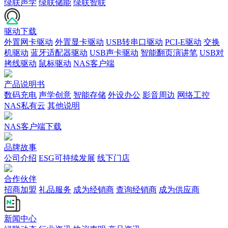
绿联声学
绿联储能
绿联智联
驱动下载
外置网卡驱动
外置显卡驱动
USB转串口驱动
PCI-E驱动
交换
机驱动
蓝牙适配器驱动
USB声卡驱动
智能翻页演讲笔
USB对
拷线驱动
鼠标驱动
NAS客户端
产品说明书
数码充电
声学创意
智能存储
外设办公
影音周边
网络工控
NAS私有云
其他说明
NAS客户端下载
品牌故事
公司介绍
ESG可持续发展
线下门店
合作伙伴
招商加盟
礼品服务
成为经销商
查询经销商
成为供应商
新闻中心