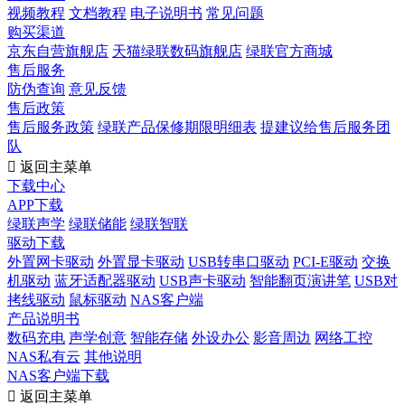
视频教程
文档教程
电子说明书
常见问题
购买渠道
京东自营旗舰店
天猫绿联数码旗舰店
绿联官方商城
售后服务
防伪查询
意见反馈
售后政策
售后服务政策
绿联产品保修期限明细表
提建议给售后服务团
队

返回主菜单
下载中心
APP下载
绿联声学
绿联储能
绿联智联
驱动下载
外置网卡驱动
外置显卡驱动
USB转串口驱动
PCI-E驱动
交换
机驱动
蓝牙适配器驱动
USB声卡驱动
智能翻页演讲笔
USB对
拷线驱动
鼠标驱动
NAS客户端
产品说明书
数码充电
声学创意
智能存储
外设办公
影音周边
网络工控
NAS私有云
其他说明
NAS客户端下载

返回主菜单