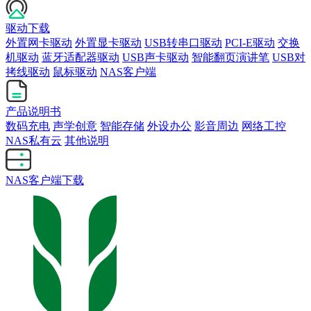
驱动下载
外置网卡驱动
外置显卡驱动
USB转串口驱动
PCI-E驱动
交换
机驱动
蓝牙适配器驱动
USB声卡驱动
智能翻页演讲笔
USB对
拷线驱动
鼠标驱动
NAS客户端
产品说明书
数码充电
声学创意
智能存储
外设办公
影音周边
网络工控
NAS私有云
其他说明
NAS客户端下载