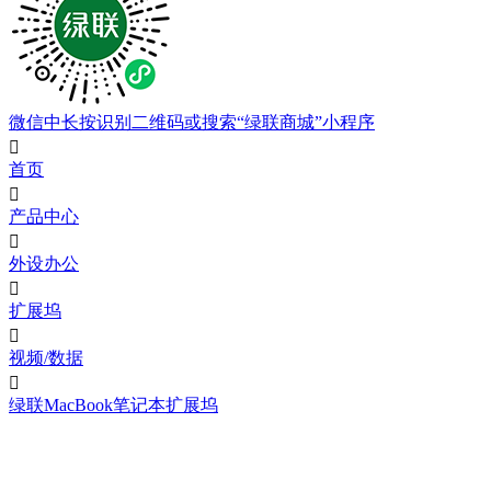
微信中长按识别二维码或搜索“绿联商城”小程序

首页

产品中心

外设办公

扩展坞

视频/数据

绿联MacBook笔记本扩展坞