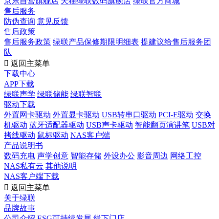
京东自营旗舰店
天猫绿联数码旗舰店
绿联官方商城
售后服务
防伪查询
意见反馈
售后政策
售后服务政策
绿联产品保修期限明细表
提建议给售后服务团
队

返回主菜单
下载中心
APP下载
绿联声学
绿联储能
绿联智联
驱动下载
外置网卡驱动
外置显卡驱动
USB转串口驱动
PCI-E驱动
交换
机驱动
蓝牙适配器驱动
USB声卡驱动
智能翻页演讲笔
USB对
拷线驱动
鼠标驱动
NAS客户端
产品说明书
数码充电
声学创意
智能存储
外设办公
影音周边
网络工控
NAS私有云
其他说明
NAS客户端下载

返回主菜单
关于绿联
品牌故事
公司介绍
ESG可持续发展
线下门店