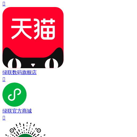

绿联数码旗舰店

绿联官方商城
