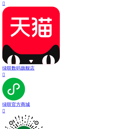

绿联数码旗舰店

绿联官方商城
