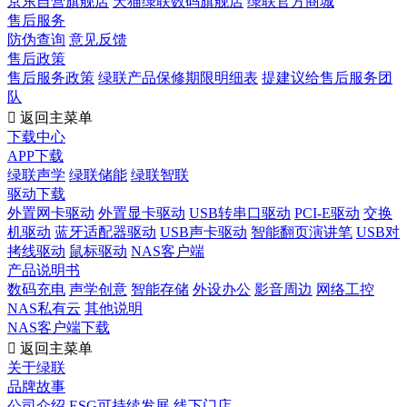
京东自营旗舰店
天猫绿联数码旗舰店
绿联官方商城
售后服务
防伪查询
意见反馈
售后政策
售后服务政策
绿联产品保修期限明细表
提建议给售后服务团
队

返回主菜单
下载中心
APP下载
绿联声学
绿联储能
绿联智联
驱动下载
外置网卡驱动
外置显卡驱动
USB转串口驱动
PCI-E驱动
交换
机驱动
蓝牙适配器驱动
USB声卡驱动
智能翻页演讲笔
USB对
拷线驱动
鼠标驱动
NAS客户端
产品说明书
数码充电
声学创意
智能存储
外设办公
影音周边
网络工控
NAS私有云
其他说明
NAS客户端下载

返回主菜单
关于绿联
品牌故事
公司介绍
ESG可持续发展
线下门店