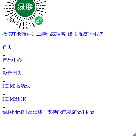
微信中长按识别二维码或搜索“绿联商城”小程序

首页

产品中心

影音周边

HDMI高清线

HDMI线8K

绿联hdmi2.1高清线，支持8k电视60hz/144hz