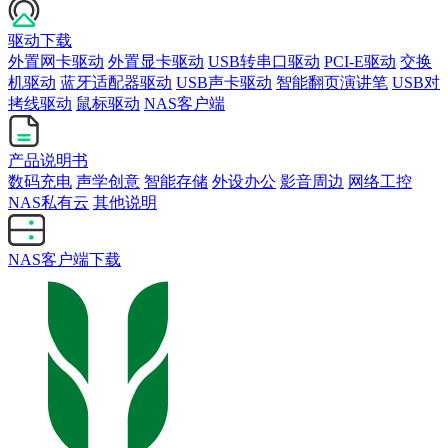
驱动下载
外置网卡驱动
外置显卡驱动
USB转串口驱动
PCI-E驱动
交换
机驱动
蓝牙适配器驱动
USB声卡驱动
智能翻页演讲笔
USB对
拷线驱动
鼠标驱动
NAS客户端
产品说明书
数码充电
声学创意
智能存储
外设办公
影音周边
网络工控
NAS私有云
其他说明
NAS客户端下载