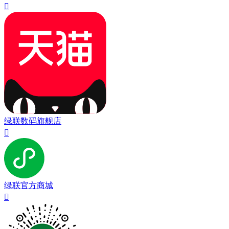

绿联数码旗舰店

绿联官方商城
