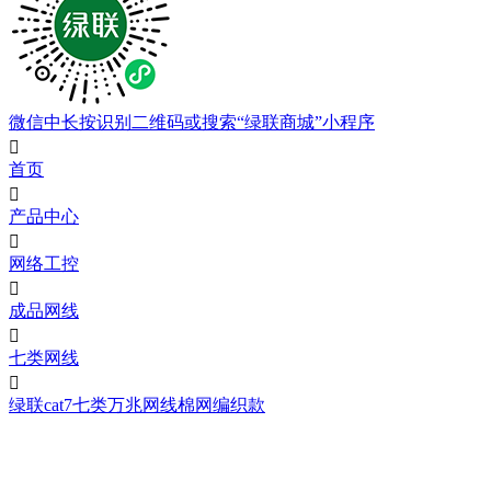
微信中长按识别二维码或搜索“绿联商城”小程序

首页

产品中心

网络工控

成品网线

七类网线

绿联cat7七类万兆网线棉网编织款