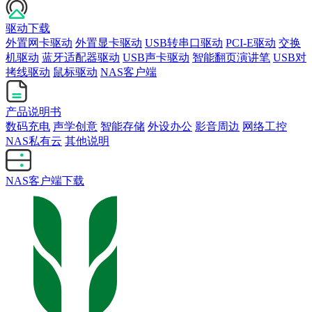
驱动下载
外置网卡驱动
外置显卡驱动
USB转串口驱动
PCI-E驱动
交换
机驱动
蓝牙适配器驱动
USB声卡驱动
智能翻页演讲笔
USB对
拷线驱动
鼠标驱动
NAS客户端
产品说明书
数码充电
声学创意
智能存储
外设办公
影音周边
网络工控
NAS私有云
其他说明
NAS客户端下载