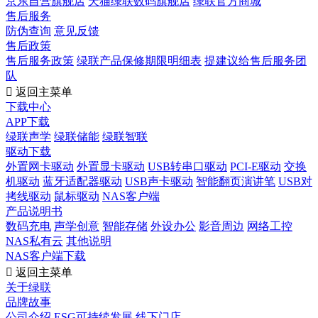
京东自营旗舰店
天猫绿联数码旗舰店
绿联官方商城
售后服务
防伪查询
意见反馈
售后政策
售后服务政策
绿联产品保修期限明细表
提建议给售后服务团
队

返回主菜单
下载中心
APP下载
绿联声学
绿联储能
绿联智联
驱动下载
外置网卡驱动
外置显卡驱动
USB转串口驱动
PCI-E驱动
交换
机驱动
蓝牙适配器驱动
USB声卡驱动
智能翻页演讲笔
USB对
拷线驱动
鼠标驱动
NAS客户端
产品说明书
数码充电
声学创意
智能存储
外设办公
影音周边
网络工控
NAS私有云
其他说明
NAS客户端下载

返回主菜单
关于绿联
品牌故事
公司介绍
ESG可持续发展
线下门店