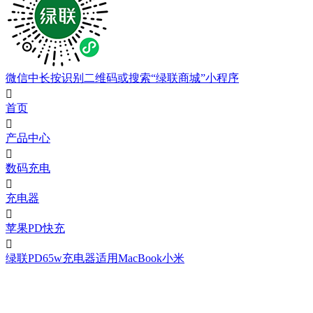
微信中长按识别二维码或搜索“绿联商城”小程序

首页

产品中心

数码充电

充电器

苹果PD快充

绿联PD65w充电器适用MacBook小米