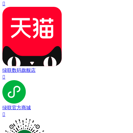

绿联数码旗舰店

绿联官方商城
