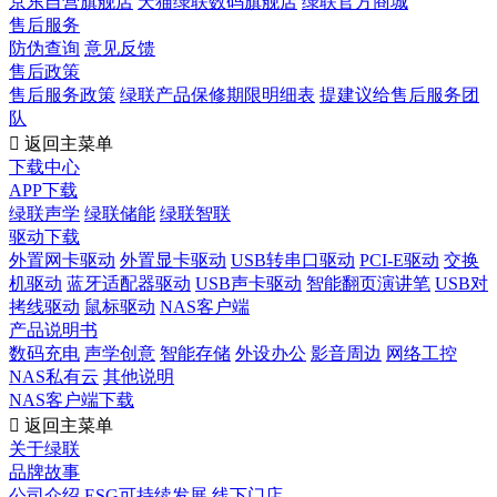
京东自营旗舰店
天猫绿联数码旗舰店
绿联官方商城
售后服务
防伪查询
意见反馈
售后政策
售后服务政策
绿联产品保修期限明细表
提建议给售后服务团
队

返回主菜单
下载中心
APP下载
绿联声学
绿联储能
绿联智联
驱动下载
外置网卡驱动
外置显卡驱动
USB转串口驱动
PCI-E驱动
交换
机驱动
蓝牙适配器驱动
USB声卡驱动
智能翻页演讲笔
USB对
拷线驱动
鼠标驱动
NAS客户端
产品说明书
数码充电
声学创意
智能存储
外设办公
影音周边
网络工控
NAS私有云
其他说明
NAS客户端下载

返回主菜单
关于绿联
品牌故事
公司介绍
ESG可持续发展
线下门店