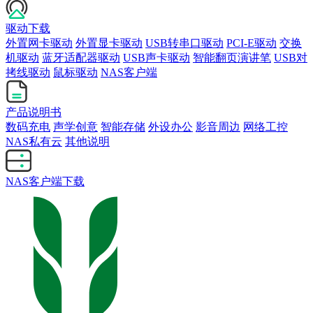
驱动下载
外置网卡驱动
外置显卡驱动
USB转串口驱动
PCI-E驱动
交换
机驱动
蓝牙适配器驱动
USB声卡驱动
智能翻页演讲笔
USB对
拷线驱动
鼠标驱动
NAS客户端
产品说明书
数码充电
声学创意
智能存储
外设办公
影音周边
网络工控
NAS私有云
其他说明
NAS客户端下载