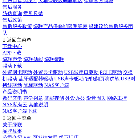
京东自营旗舰店
天猫绿联数码旗舰店
绿联官方商城
售后服务
防伪查询
意见反馈
售后政策
售后服务政策
绿联产品保修期限明细表
提建议给售后服务团
队

返回主菜单
下载中心
APP下载
绿联声学
绿联储能
绿联智联
驱动下载
外置网卡驱动
外置显卡驱动
USB转串口驱动
PCI-E驱动
交换
机驱动
蓝牙适配器驱动
USB声卡驱动
智能翻页演讲笔
USB对
拷线驱动
鼠标驱动
NAS客户端
产品说明书
数码充电
声学创意
智能存储
外设办公
影音周边
网络工控
NAS私有云
其他说明
NAS客户端下载

返回主菜单
关于绿联
品牌故事
公司介绍
ESG可持续发展
线下门店