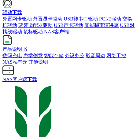
驱动下载
外置网卡驱动
外置显卡驱动
USB转串口驱动
PCI-E驱动
交换
机驱动
蓝牙适配器驱动
USB声卡驱动
智能翻页演讲笔
USB对
拷线驱动
鼠标驱动
NAS客户端
产品说明书
数码充电
声学创意
智能存储
外设办公
影音周边
网络工控
NAS私有云
其他说明
NAS客户端下载