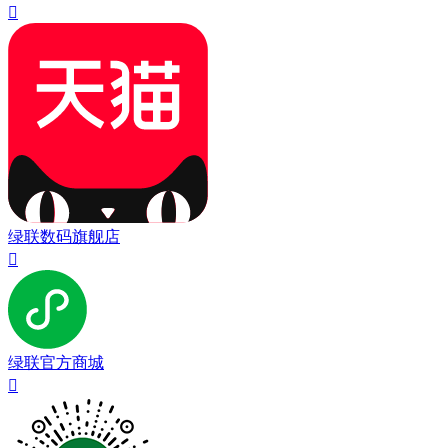

绿联数码旗舰店

绿联官方商城
