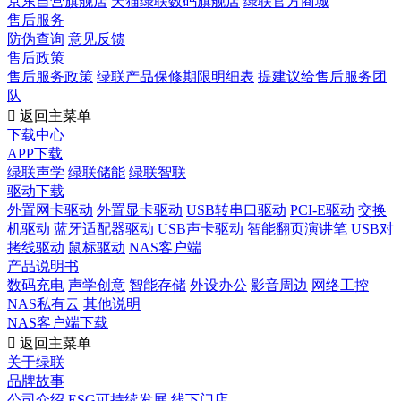
京东自营旗舰店
天猫绿联数码旗舰店
绿联官方商城
售后服务
防伪查询
意见反馈
售后政策
售后服务政策
绿联产品保修期限明细表
提建议给售后服务团
队

返回主菜单
下载中心
APP下载
绿联声学
绿联储能
绿联智联
驱动下载
外置网卡驱动
外置显卡驱动
USB转串口驱动
PCI-E驱动
交换
机驱动
蓝牙适配器驱动
USB声卡驱动
智能翻页演讲笔
USB对
拷线驱动
鼠标驱动
NAS客户端
产品说明书
数码充电
声学创意
智能存储
外设办公
影音周边
网络工控
NAS私有云
其他说明
NAS客户端下载

返回主菜单
关于绿联
品牌故事
公司介绍
ESG可持续发展
线下门店