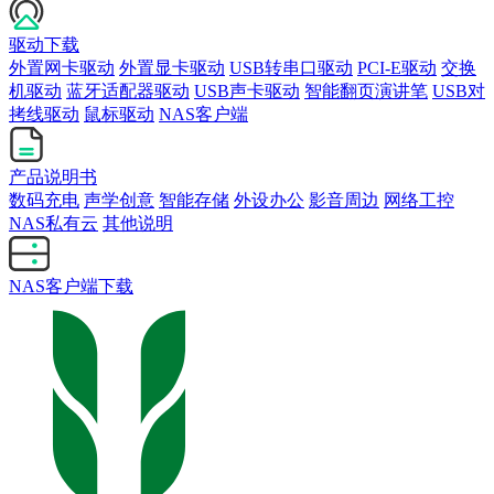
驱动下载
外置网卡驱动
外置显卡驱动
USB转串口驱动
PCI-E驱动
交换
机驱动
蓝牙适配器驱动
USB声卡驱动
智能翻页演讲笔
USB对
拷线驱动
鼠标驱动
NAS客户端
产品说明书
数码充电
声学创意
智能存储
外设办公
影音周边
网络工控
NAS私有云
其他说明
NAS客户端下载