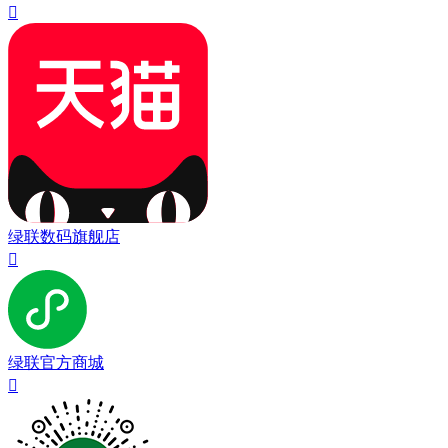

绿联数码旗舰店

绿联官方商城
