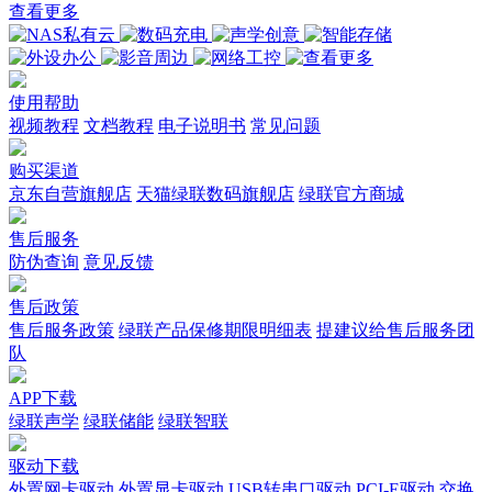
查看更多
使用帮助
视频教程
文档教程
电子说明书
常见问题
购买渠道
京东自营旗舰店
天猫绿联数码旗舰店
绿联官方商城
售后服务
防伪查询
意见反馈
售后政策
售后服务政策
绿联产品保修期限明细表
提建议给售后服务团
队
APP下载
绿联声学
绿联储能
绿联智联
驱动下载
外置网卡驱动
外置显卡驱动
USB转串口驱动
PCI-E驱动
交换