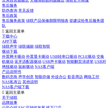
京东自营旗舰店
天猫绿联数码旗舰店
绿联官方商城
售后服务
防伪查询
意见反馈
售后政策
售后服务政策
绿联产品保修期限明细表
提建议给售后服务团
队

返回主菜单
下载中心
APP下载
绿联声学
绿联储能
绿联智联
驱动下载
外置网卡驱动
外置显卡驱动
USB转串口驱动
PCI-E驱动
交换
机驱动
蓝牙适配器驱动
USB声卡驱动
智能翻页演讲笔
USB对
拷线驱动
鼠标驱动
NAS客户端
产品说明书
数码充电
声学创意
智能存储
外设办公
影音周边
网络工控
NAS私有云
其他说明
NAS客户端下载

返回主菜单
关于绿联
品牌故事
公司介绍
ESG可持续发展
线下门店