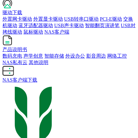
驱动下载
外置网卡驱动
外置显卡驱动
USB转串口驱动
PCI-E驱动
交换
机驱动
蓝牙适配器驱动
USB声卡驱动
智能翻页演讲笔
USB对
拷线驱动
鼠标驱动
NAS客户端
产品说明书
数码充电
声学创意
智能存储
外设办公
影音周边
网络工控
NAS私有云
其他说明
NAS客户端下载