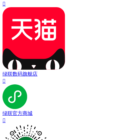

绿联数码旗舰店

绿联官方商城
