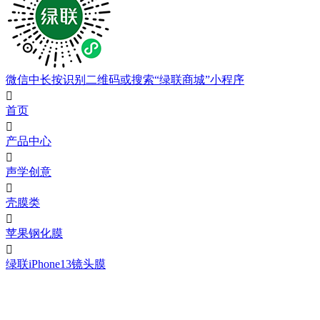
微信中长按识别二维码或搜索“绿联商城”小程序

首页

产品中心

声学创意

壳膜类

苹果钢化膜

绿联iPhone13镜头膜