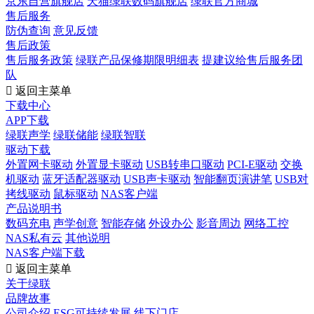
京东自营旗舰店
天猫绿联数码旗舰店
绿联官方商城
售后服务
防伪查询
意见反馈
售后政策
售后服务政策
绿联产品保修期限明细表
提建议给售后服务团
队

返回主菜单
下载中心
APP下载
绿联声学
绿联储能
绿联智联
驱动下载
外置网卡驱动
外置显卡驱动
USB转串口驱动
PCI-E驱动
交换
机驱动
蓝牙适配器驱动
USB声卡驱动
智能翻页演讲笔
USB对
拷线驱动
鼠标驱动
NAS客户端
产品说明书
数码充电
声学创意
智能存储
外设办公
影音周边
网络工控
NAS私有云
其他说明
NAS客户端下载

返回主菜单
关于绿联
品牌故事
公司介绍
ESG可持续发展
线下门店