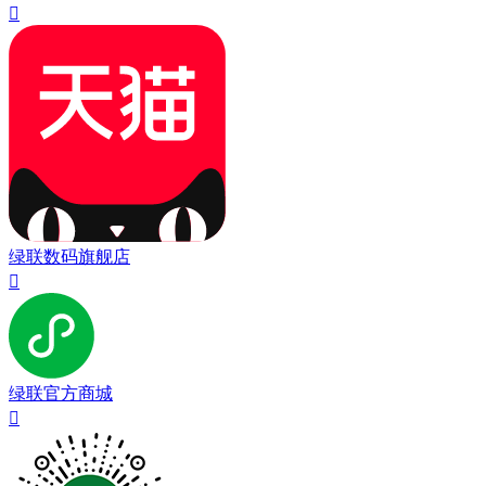

绿联数码旗舰店

绿联官方商城
