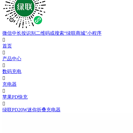
微信中长按识别二维码或搜索“绿联商城”小程序

首页

产品中心

数码充电

充电器

苹果PD快充

绿联PD20W迷你折叠充电器