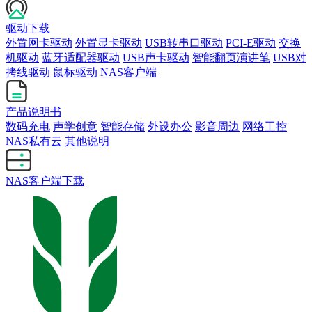
驱动下载
外置网卡驱动
外置显卡驱动
USB转串口驱动
PCI-E驱动
交换
机驱动
蓝牙适配器驱动
USB声卡驱动
智能翻页演讲笔
USB对
拷线驱动
鼠标驱动
NAS客户端
产品说明书
数码充电
声学创意
智能存储
外设办公
影音周边
网络工控
NAS私有云
其他说明
NAS客户端下载