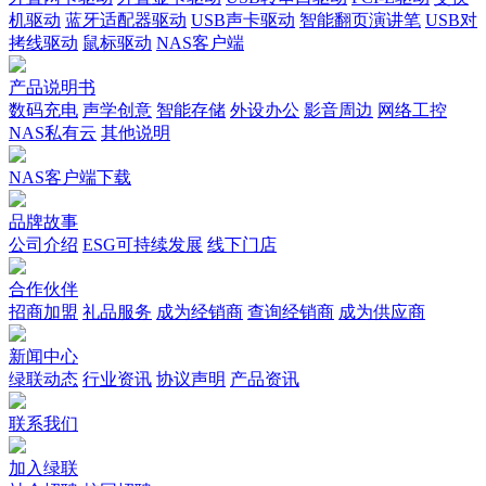
机驱动
蓝牙适配器驱动
USB声卡驱动
智能翻页演讲笔
USB对
拷线驱动
鼠标驱动
NAS客户端
产品说明书
数码充电
声学创意
智能存储
外设办公
影音周边
网络工控
NAS私有云
其他说明
NAS客户端下载
品牌故事
公司介绍
ESG可持续发展
线下门店
合作伙伴
招商加盟
礼品服务
成为经销商
查询经销商
成为供应商
新闻中心
绿联动态
行业资讯
协议声明
产品资讯
联系我们
加入绿联