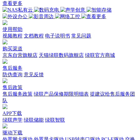
查看更多
使用帮助
视频教程
文档教程
电子说明书
常见问题
购买渠道
京东自营旗舰店
天猫绿联数码旗舰店
绿联官方商城
售后服务
防伪查询
意见反馈
售后政策
售后服务政策
绿联产品保修期限明细表
提建议给售后服务团
队
APP下载
绿联声学
绿联储能
绿联智联
驱动下载
外置网卡驱动
外置显卡驱动
USB转串口驱动
PCI-E驱动
交换