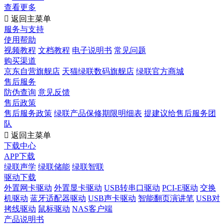
查看更多

返回主菜单
服务与支持
使用帮助
视频教程
文档教程
电子说明书
常见问题
购买渠道
京东自营旗舰店
天猫绿联数码旗舰店
绿联官方商城
售后服务
防伪查询
意见反馈
售后政策
售后服务政策
绿联产品保修期限明细表
提建议给售后服务团
队

返回主菜单
下载中心
APP下载
绿联声学
绿联储能
绿联智联
驱动下载
外置网卡驱动
外置显卡驱动
USB转串口驱动
PCI-E驱动
交换
机驱动
蓝牙适配器驱动
USB声卡驱动
智能翻页演讲笔
USB对
拷线驱动
鼠标驱动
NAS客户端
产品说明书