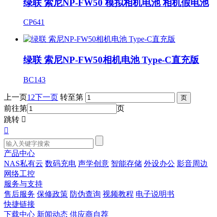
绿联 索尼NP-FW50 模拟相机电池 相机假电池
CP641
绿联 索尼NP-FW50相机电池 Type-C直充版
BC143
上一页
1
2
下一页
转至第
前往第
页
跳转


产品中心
NAS私有云
数码充电
声学创意
智能存储
外设办公
影音周边
网络工控
服务与支持
售后服务
保修政策
防伪查询
视频教程
电子说明书
快捷链接
下载中心
新闻动态
供应商自荐