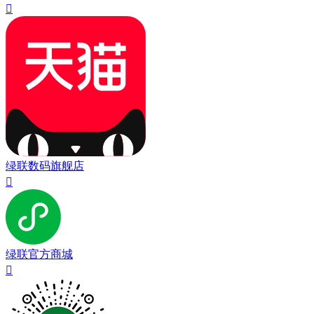

绿联数码旗舰店

绿联官方商城
