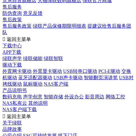
京东自营旗舰店
天猫绿联数码旗舰店
绿联官方商城
售后服务
防伪查询
意见反馈
售后政策
售后服务政策
绿联产品保修期限明细表
提建议给售后服务团
队

返回主菜单
下载中心
APP下载
绿联声学
绿联储能
绿联智联
驱动下载
外置网卡驱动
外置显卡驱动
USB转串口驱动
PCI-E驱动
交换
机驱动
蓝牙适配器驱动
USB声卡驱动
智能翻页演讲笔
USB对
拷线驱动
鼠标驱动
NAS客户端
产品说明书
数码充电
声学创意
智能存储
外设办公
影音周边
网络工控
NAS私有云
其他说明
NAS客户端下载

返回主菜单
关于绿联
品牌故事
公司介绍
ESG可持续发展
线下门店