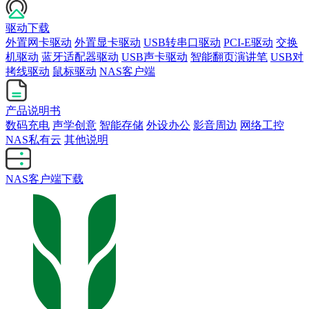
驱动下载
外置网卡驱动
外置显卡驱动
USB转串口驱动
PCI-E驱动
交换
机驱动
蓝牙适配器驱动
USB声卡驱动
智能翻页演讲笔
USB对
拷线驱动
鼠标驱动
NAS客户端
产品说明书
数码充电
声学创意
智能存储
外设办公
影音周边
网络工控
NAS私有云
其他说明
NAS客户端下载