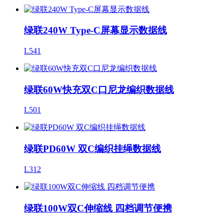
绿联240W Type-C屏幕显示数据线
L541
绿联60W快充双C口尼龙编织数据线
L501
绿联PD60W 双C编织挂绳数据线
L312
绿联100W双C伸缩线 四档调节便携