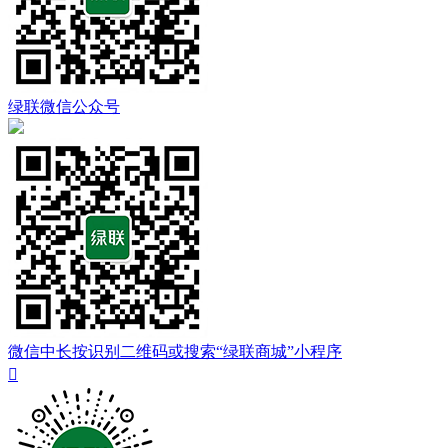
绿联微信公众号
微信中长按识别二维码或搜索“绿联商城”小程序
