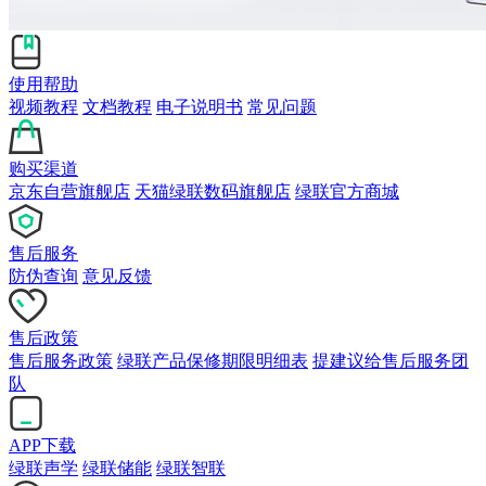
使用帮助
视频教程
文档教程
电子说明书
常见问题
购买渠道
京东自营旗舰店
天猫绿联数码旗舰店
绿联官方商城
售后服务
防伪查询
意见反馈
售后政策
售后服务政策
绿联产品保修期限明细表
提建议给售后服务团
队
APP下载
绿联声学
绿联储能
绿联智联