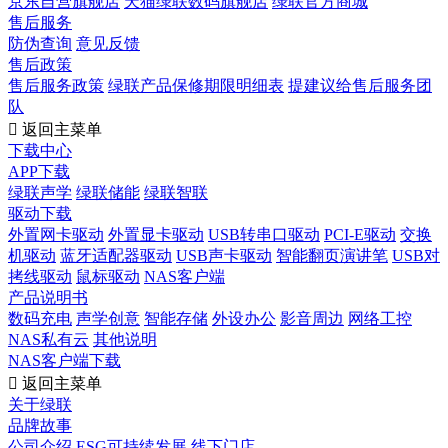
京东自营旗舰店
天猫绿联数码旗舰店
绿联官方商城
售后服务
防伪查询
意见反馈
售后政策
售后服务政策
绿联产品保修期限明细表
提建议给售后服务团
队

返回主菜单
下载中心
APP下载
绿联声学
绿联储能
绿联智联
驱动下载
外置网卡驱动
外置显卡驱动
USB转串口驱动
PCI-E驱动
交换
机驱动
蓝牙适配器驱动
USB声卡驱动
智能翻页演讲笔
USB对
拷线驱动
鼠标驱动
NAS客户端
产品说明书
数码充电
声学创意
智能存储
外设办公
影音周边
网络工控
NAS私有云
其他说明
NAS客户端下载

返回主菜单
关于绿联
品牌故事
公司介绍
ESG可持续发展
线下门店