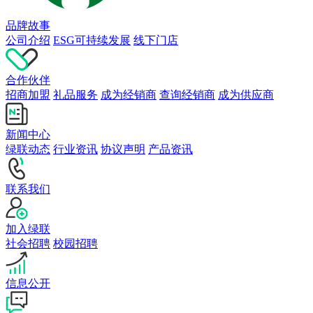
品牌故事
公司介绍
ESG可持续发展
线下门店
合作伙伴
招商加盟
礼品服务
成为经销商
查询经销商
成为供应商
新闻中心
绿联动态
行业资讯
协议声明
产品资讯
联系我们
加入绿联
社会招聘
校园招聘
信息公开