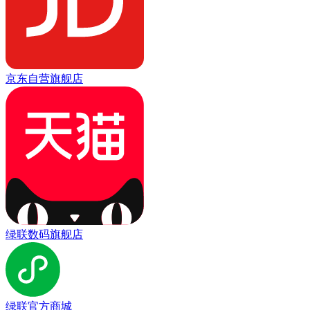
京东自营旗舰店
绿联数码旗舰店
绿联官方商城