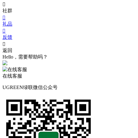

社群

礼品

反馈

返回
Hello，需要帮助吗？
在线客服
UGREEN绿联微信公众号