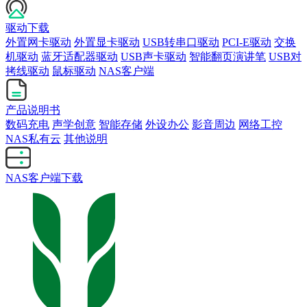
驱动下载
外置网卡驱动
外置显卡驱动
USB转串口驱动
PCI-E驱动
交换
机驱动
蓝牙适配器驱动
USB声卡驱动
智能翻页演讲笔
USB对
拷线驱动
鼠标驱动
NAS客户端
产品说明书
数码充电
声学创意
智能存储
外设办公
影音周边
网络工控
NAS私有云
其他说明
NAS客户端下载