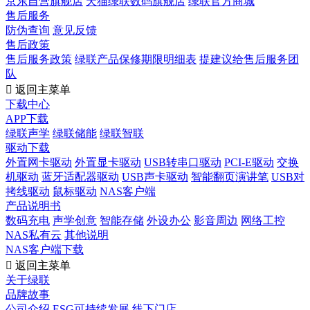
京东自营旗舰店
天猫绿联数码旗舰店
绿联官方商城
售后服务
防伪查询
意见反馈
售后政策
售后服务政策
绿联产品保修期限明细表
提建议给售后服务团
队

返回主菜单
下载中心
APP下载
绿联声学
绿联储能
绿联智联
驱动下载
外置网卡驱动
外置显卡驱动
USB转串口驱动
PCI-E驱动
交换
机驱动
蓝牙适配器驱动
USB声卡驱动
智能翻页演讲笔
USB对
拷线驱动
鼠标驱动
NAS客户端
产品说明书
数码充电
声学创意
智能存储
外设办公
影音周边
网络工控
NAS私有云
其他说明
NAS客户端下载

返回主菜单
关于绿联
品牌故事
公司介绍
ESG可持续发展
线下门店