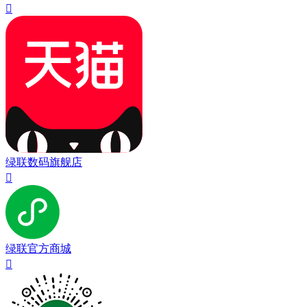

绿联数码旗舰店

绿联官方商城
