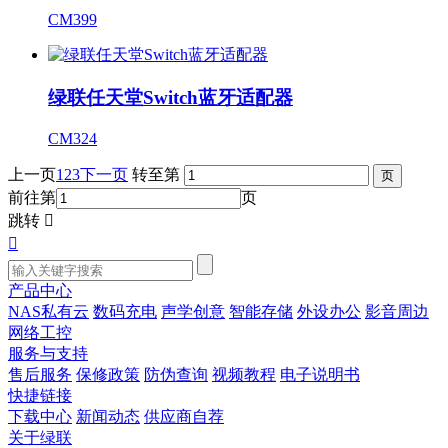
CM399
绿联任天堂Switch蓝牙适配器
CM324
上一页
1
2
3
下一页
转至第
前往第
页
跳转


产品中心
NAS私有云
数码充电
声学创意
智能存储
外设办公
影音周边
网络工控
服务与支持
售后服务
保修政策
防伪查询
视频教程
电子说明书
快捷链接
下载中心
新闻动态
供应商自荐
关于绿联