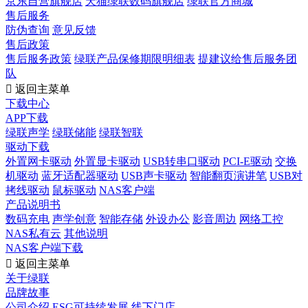
京东自营旗舰店
天猫绿联数码旗舰店
绿联官方商城
售后服务
防伪查询
意见反馈
售后政策
售后服务政策
绿联产品保修期限明细表
提建议给售后服务团
队

返回主菜单
下载中心
APP下载
绿联声学
绿联储能
绿联智联
驱动下载
外置网卡驱动
外置显卡驱动
USB转串口驱动
PCI-E驱动
交换
机驱动
蓝牙适配器驱动
USB声卡驱动
智能翻页演讲笔
USB对
拷线驱动
鼠标驱动
NAS客户端
产品说明书
数码充电
声学创意
智能存储
外设办公
影音周边
网络工控
NAS私有云
其他说明
NAS客户端下载

返回主菜单
关于绿联
品牌故事
公司介绍
ESG可持续发展
线下门店