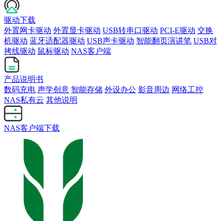
驱动下载
外置网卡驱动
外置显卡驱动
USB转串口驱动
PCI-E驱动
交换
机驱动
蓝牙适配器驱动
USB声卡驱动
智能翻页演讲笔
USB对
拷线驱动
鼠标驱动
NAS客户端
产品说明书
数码充电
声学创意
智能存储
外设办公
影音周边
网络工控
NAS私有云
其他说明
NAS客户端下载