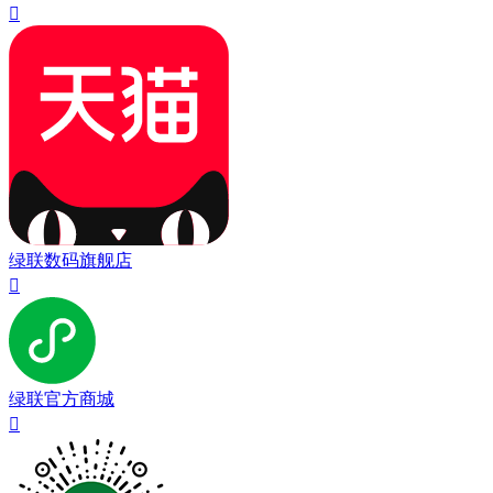

绿联数码旗舰店

绿联官方商城
