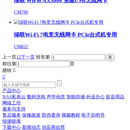
绿联 WiFi6 AX3000 免驱USB无线网卡
CM786
绿联Wi-Fi 7电竞无线网卡 PCIe台式机专用
CM822
上一页
1
2
下一页
转至第
前往第
页
跳转


产品中心
NAS私有云
数码充电
声学创意
智能存储
外设办公
影音周边
网络工控
服务与支持
售后服务
保修政策
防伪查询
视频教程
电子说明书
快捷链接
下载中心
新闻动态
供应商自荐