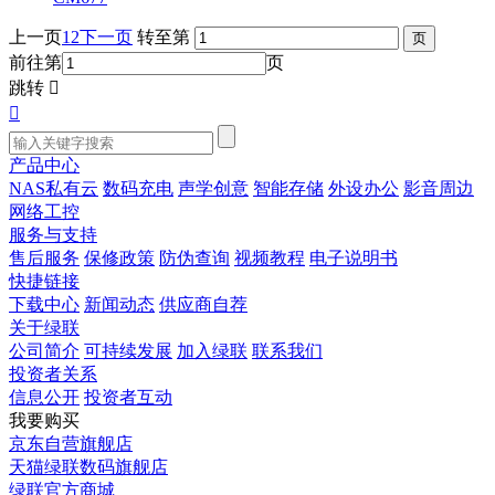
上一页
1
2
下一页
转至第
前往第
页
跳转


产品中心
NAS私有云
数码充电
声学创意
智能存储
外设办公
影音周边
网络工控
服务与支持
售后服务
保修政策
防伪查询
视频教程
电子说明书
快捷链接
下载中心
新闻动态
供应商自荐
关于绿联
公司简介
可持续发展
加入绿联
联系我们
投资者关系
信息公开
投资者互动
我要购买
京东自营旗舰店
天猫绿联数码旗舰店
绿联官方商城