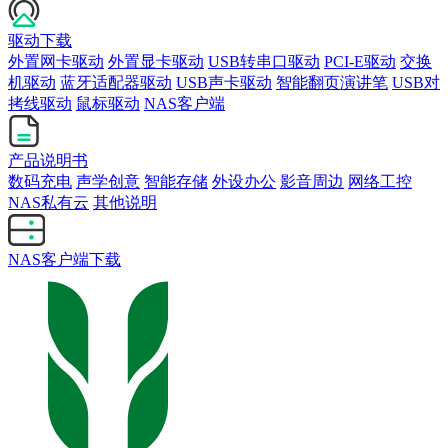
驱动下载
外置网卡驱动
外置显卡驱动
USB转串口驱动
PCI-E驱动
交换
机驱动
蓝牙适配器驱动
USB声卡驱动
智能翻页演讲笔
USB对
拷线驱动
鼠标驱动
NAS客户端
产品说明书
数码充电
声学创意
智能存储
外设办公
影音周边
网络工控
NAS私有云
其他说明
NAS客户端下载