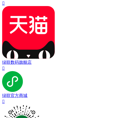

绿联数码旗舰店

绿联官方商城
