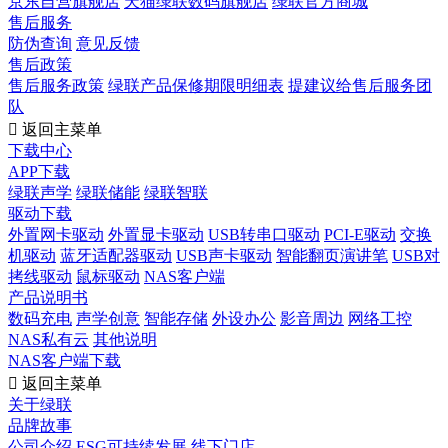
京东自营旗舰店
天猫绿联数码旗舰店
绿联官方商城
售后服务
防伪查询
意见反馈
售后政策
售后服务政策
绿联产品保修期限明细表
提建议给售后服务团
队

返回主菜单
下载中心
APP下载
绿联声学
绿联储能
绿联智联
驱动下载
外置网卡驱动
外置显卡驱动
USB转串口驱动
PCI-E驱动
交换
机驱动
蓝牙适配器驱动
USB声卡驱动
智能翻页演讲笔
USB对
拷线驱动
鼠标驱动
NAS客户端
产品说明书
数码充电
声学创意
智能存储
外设办公
影音周边
网络工控
NAS私有云
其他说明
NAS客户端下载

返回主菜单
关于绿联
品牌故事
公司介绍
ESG可持续发展
线下门店