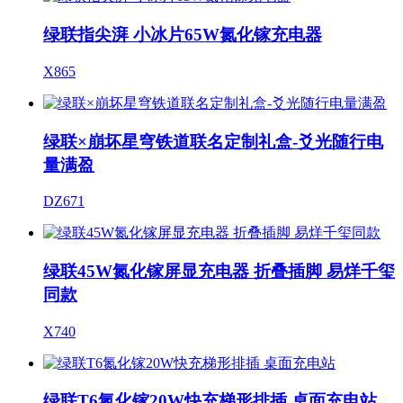
绿联指尖湃 小冰片65W氮化镓充电器
X865
绿联×崩坏星穹铁道联名定制礼盒-爻光随行电
量满盈
DZ671
绿联45W氮化镓屏显充电器 折叠插脚 易烊千玺
同款
X740
绿联T6氮化镓20W快充梯形排插 桌面充电站