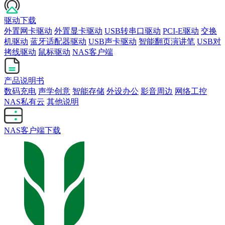
驱动下载
外置网卡驱动
外置显卡驱动
USB转串口驱动
PCI-E驱动
交换
机驱动
蓝牙适配器驱动
USB声卡驱动
智能翻页演讲笔
USB对
拷线驱动
鼠标驱动
NAS客户端
产品说明书
数码充电
声学创意
智能存储
外设办公
影音周边
网络工控
NAS私有云
其他说明
NAS客户端下载