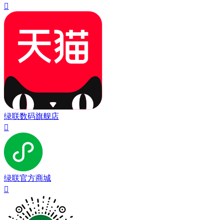

绿联数码旗舰店

绿联官方商城
