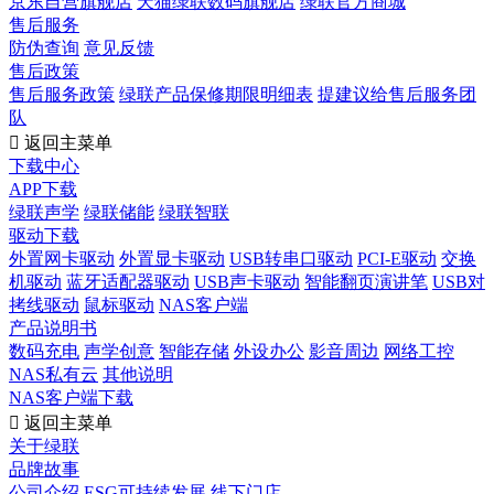
京东自营旗舰店
天猫绿联数码旗舰店
绿联官方商城
售后服务
防伪查询
意见反馈
售后政策
售后服务政策
绿联产品保修期限明细表
提建议给售后服务团
队

返回主菜单
下载中心
APP下载
绿联声学
绿联储能
绿联智联
驱动下载
外置网卡驱动
外置显卡驱动
USB转串口驱动
PCI-E驱动
交换
机驱动
蓝牙适配器驱动
USB声卡驱动
智能翻页演讲笔
USB对
拷线驱动
鼠标驱动
NAS客户端
产品说明书
数码充电
声学创意
智能存储
外设办公
影音周边
网络工控
NAS私有云
其他说明
NAS客户端下载

返回主菜单
关于绿联
品牌故事
公司介绍
ESG可持续发展
线下门店