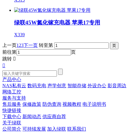
绿联45W氮化镓充电器 苹果17专用
X339
上一页
1
2
3
下一页
转至第
前往第
页
跳转


产品中心
NAS私有云
数码充电
声学创意
智能存储
外设办公
影音周边
网络工控
服务与支持
售后服务
保修政策
防伪查询
视频教程
电子说明书
快捷链接
下载中心
新闻动态
供应商自荐
关于绿联
公司简介
可持续发展
加入绿联
联系我们