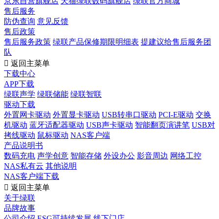
京东自营旗舰店
天猫绿联数码旗舰店
绿联官方商城
售后服务
防伪查询
意见反馈
售后政策
售后服务政策
绿联产品保修期限明细表
提建议给售后服务团
队

返回主菜单
下载中心
APP下载
绿联声学
绿联储能
绿联智联
驱动下载
外置网卡驱动
外置显卡驱动
USB转串口驱动
PCI-E驱动
交换
机驱动
蓝牙适配器驱动
USB声卡驱动
智能翻页演讲笔
USB对
拷线驱动
鼠标驱动
NAS客户端
产品说明书
数码充电
声学创意
智能存储
外设办公
影音周边
网络工控
NAS私有云
其他说明
NAS客户端下载

返回主菜单
关于绿联
品牌故事
公司介绍
ESG可持续发展
线下门店