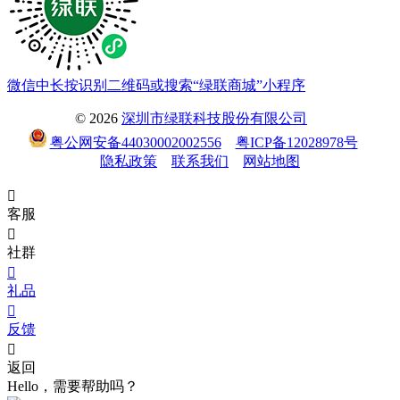
微信中长按识别二维码或搜索“绿联商城”小程序
© 2026
深圳市绿联科技股份有限公司
粤公网安备44030002002556
粤ICP备12028978号
隐私政策
联系我们
网站地图

客服

社群

礼品

反馈

返回
Hello，需要帮助吗？