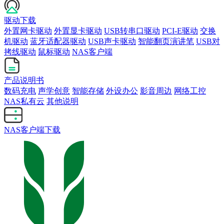
驱动下载
外置网卡驱动
外置显卡驱动
USB转串口驱动
PCI-E驱动
交换
机驱动
蓝牙适配器驱动
USB声卡驱动
智能翻页演讲笔
USB对
拷线驱动
鼠标驱动
NAS客户端
产品说明书
数码充电
声学创意
智能存储
外设办公
影音周边
网络工控
NAS私有云
其他说明
NAS客户端下载