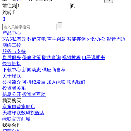
前往第
页
跳转


产品中心
NAS私有云
数码充电
声学创意
智能存储
外设办公
影音周边
网络工控
服务与支持
售后服务
保修政策
防伪查询
视频教程
电子说明书
快捷链接
下载中心
新闻动态
供应商自荐
关于绿联
公司简介
可持续发展
加入绿联
联系我们
投资者关系
信息公开
投资者互动
我要购买
京东自营旗舰店
天猫绿联数码旗舰店
绿联官方商城
我要合作