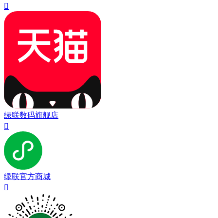

绿联数码旗舰店

绿联官方商城
