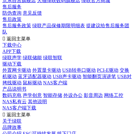
京东自营旗舰店
天猫绿联数码旗舰店
绿联官方商城
售后服务
防伪查询
意见反馈
售后政策
售后服务政策
绿联产品保修期限明细表
提建议给售后服务团
队

返回主菜单
下载中心
APP下载
绿联声学
绿联储能
绿联智联
驱动下载
外置网卡驱动
外置显卡驱动
USB转串口驱动
PCI-E驱动
交换
机驱动
蓝牙适配器驱动
USB声卡驱动
智能翻页演讲笔
USB对
拷线驱动
鼠标驱动
NAS客户端
产品说明书
数码充电
声学创意
智能存储
外设办公
影音周边
网络工控
NAS私有云
其他说明
NAS客户端下载

返回主菜单
关于绿联
品牌故事
公司介绍
ESG可持续发展
线下门店