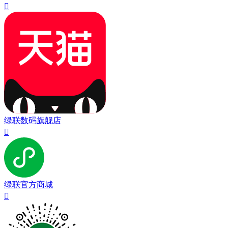

绿联数码旗舰店

绿联官方商城
