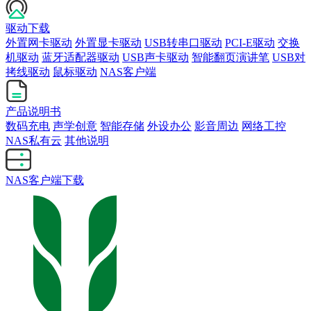
驱动下载
外置网卡驱动
外置显卡驱动
USB转串口驱动
PCI-E驱动
交换
机驱动
蓝牙适配器驱动
USB声卡驱动
智能翻页演讲笔
USB对
拷线驱动
鼠标驱动
NAS客户端
产品说明书
数码充电
声学创意
智能存储
外设办公
影音周边
网络工控
NAS私有云
其他说明
NAS客户端下载