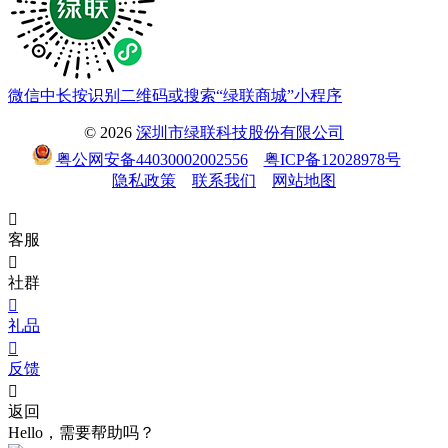
微信中长按识别二维码或搜索“绿联商城”小程序
© 2026
深圳市绿联科技股份有限公司
粤公网安备44030002002556
粤ICP备12028978号
隐私政策
联系我们
网站地图

客服

社群

礼品

反馈

返回
Hello，需要帮助吗？