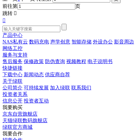
前往第
页
跳转


产品中心
NAS私有云
数码充电
声学创意
智能存储
外设办公
影音周边
网络工控
服务与支持
售后服务
保修政策
防伪查询
视频教程
电子说明书
快捷链接
下载中心
新闻动态
供应商自荐
关于绿联
公司简介
可持续发展
加入绿联
联系我们
投资者关系
信息公开
投资者互动
我要购买
京东自营旗舰店
天猫绿联数码旗舰店
绿联官方商城
我要合作