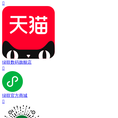

绿联数码旗舰店

绿联官方商城
