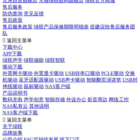
京东自营旗舰店
天猫绿联数码旗舰店
绿联官方商城
售后服务
防伪查询
意见反馈
售后政策
售后服务政策
绿联产品保修期限明细表
提建议给售后服务团
队

返回主菜单
下载中心
APP下载
绿联声学
绿联储能
绿联智联
驱动下载
外置网卡驱动
外置显卡驱动
USB转串口驱动
PCI-E驱动
交换
机驱动
蓝牙适配器驱动
USB声卡驱动
智能翻页演讲笔
USB对
拷线驱动
鼠标驱动
NAS客户端
产品说明书
数码充电
声学创意
智能存储
外设办公
影音周边
网络工控
NAS私有云
其他说明
NAS客户端下载

返回主菜单
关于绿联
品牌故事
公司介绍
ESG可持续发展
线下门店