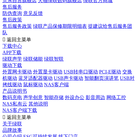
京东自营旗舰店
天猫绿联数码旗舰店
绿联官方商城
售后服务
防伪查询
意见反馈
售后政策
售后服务政策
绿联产品保修期限明细表
提建议给售后服务团
队

返回主菜单
下载中心
APP下载
绿联声学
绿联储能
绿联智联
驱动下载
外置网卡驱动
外置显卡驱动
USB转串口驱动
PCI-E驱动
交换
机驱动
蓝牙适配器驱动
USB声卡驱动
智能翻页演讲笔
USB对
拷线驱动
鼠标驱动
NAS客户端
产品说明书
数码充电
声学创意
智能存储
外设办公
影音周边
网络工控
NAS私有云
其他说明
NAS客户端下载

返回主菜单
关于绿联
品牌故事
公司介绍
ESG可持续发展
线下门店