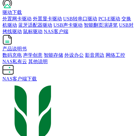
驱动下载
外置网卡驱动
外置显卡驱动
USB转串口驱动
PCI-E驱动
交换
机驱动
蓝牙适配器驱动
USB声卡驱动
智能翻页演讲笔
USB对
拷线驱动
鼠标驱动
NAS客户端
产品说明书
数码充电
声学创意
智能存储
外设办公
影音周边
网络工控
NAS私有云
其他说明
NAS客户端下载