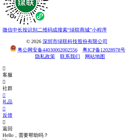
微信中长按识别二维码或搜索“绿联商城”小程序
© 2026
深圳市绿联科技股份有限公司
粤公网安备44030002002556
粤ICP备12028978号
隐私政策
联系我们
网站地图

客服

社群

礼品

反馈

返回
Hello，需要帮助吗？