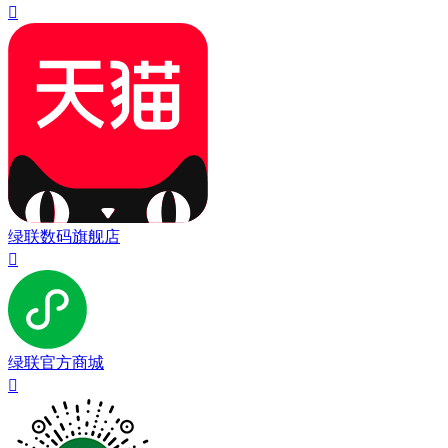

绿联数码旗舰店

绿联官方商城
