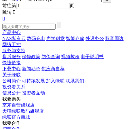
前往第
页
跳转


产品中心
NAS私有云
数码充电
声学创意
智能存储
外设办公
影音周边
网络工控
服务与支持
售后服务
保修政策
防伪查询
视频教程
电子说明书
快捷链接
下载中心
新闻动态
供应商自荐
关于绿联
公司简介
可持续发展
加入绿联
联系我们
投资者关系
信息公开
投资者互动
我要购买
京东自营旗舰店
天猫绿联数码旗舰店
绿联官方商城
我要合作