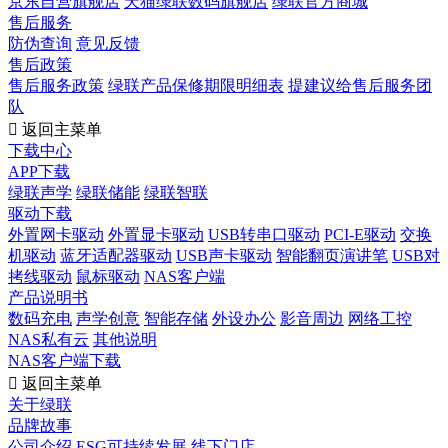
京东自营旗舰店
天猫绿联数码旗舰店
绿联官方商城
售后服务
防伪查询
意见反馈
售后政策
售后服务政策
绿联产品保修期限明细表
提建议给售后服务团
队

返回主菜单
下载中心
APP下载
绿联声学
绿联储能
绿联智联
驱动下载
外置网卡驱动
外置显卡驱动
USB转串口驱动
PCI-E驱动
交换
机驱动
蓝牙适配器驱动
USB声卡驱动
智能翻页演讲笔
USB对
拷线驱动
鼠标驱动
NAS客户端
产品说明书
数码充电
声学创意
智能存储
外设办公
影音周边
网络工控
NAS私有云
其他说明
NAS客户端下载

返回主菜单
关于绿联
品牌故事
公司介绍
ESG可持续发展
线下门店