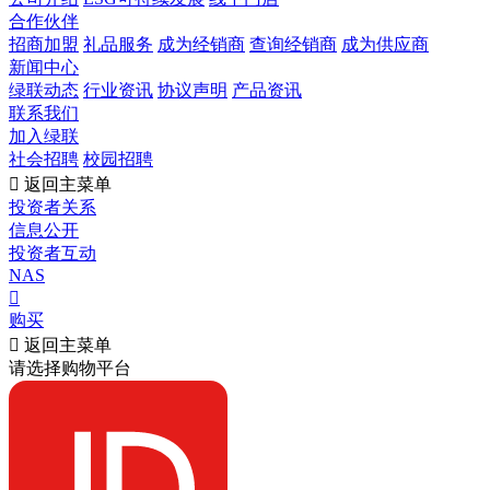
合作伙伴
招商加盟
礼品服务
成为经销商
查询经销商
成为供应商
新闻中心
绿联动态
行业资讯
协议声明
产品资讯
联系我们
加入绿联
社会招聘
校园招聘

返回主菜单
投资者关系
信息公开
投资者互动
NAS

购买

返回主菜单
请选择购物平台