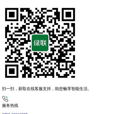
扫一扫，获取在线客服支持，助您畅享智能生活。
服务热线