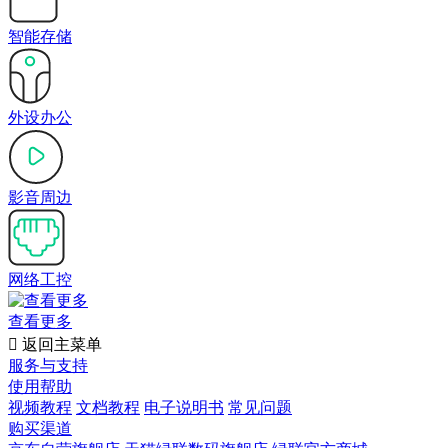
智能存储
外设办公
影音周边
网络工控
查看更多

返回主菜单
服务与支持
使用帮助
视频教程
文档教程
电子说明书
常见问题
购买渠道