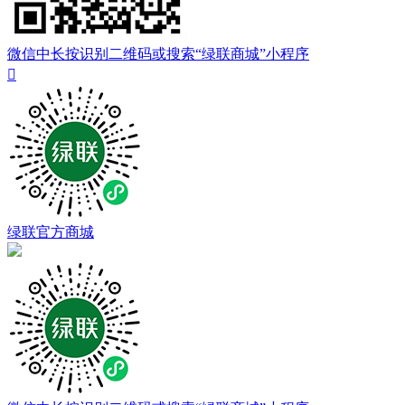
微信中长按识别二维码或搜索“绿联商城”小程序

绿联官方商城