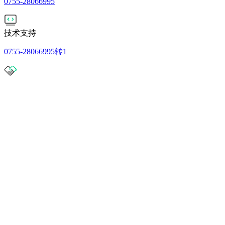
0755-28066995
技术支持
0755-28066995转1