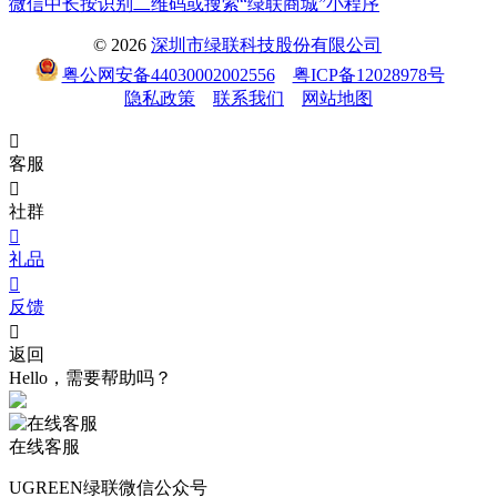
微信中长按识别二维码或搜索“绿联商城”小程序
© 2026
深圳市绿联科技股份有限公司
粤公网安备44030002002556
粤ICP备12028978号
隐私政策
联系我们
网站地图

客服

社群

礼品

反馈

返回
Hello，需要帮助吗？
在线客服
UGREEN绿联微信公众号