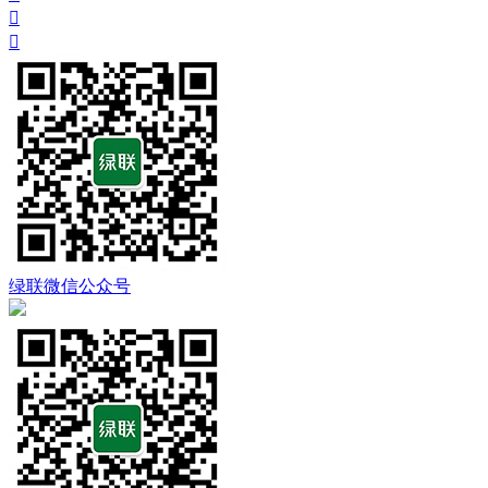


绿联微信公众号