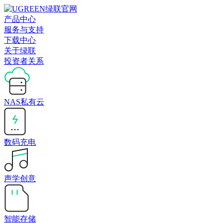
产品中心
服务与支持
下载中心
关于绿联
投资者关系
NAS私有云
数码充电
声学创意
智能存储