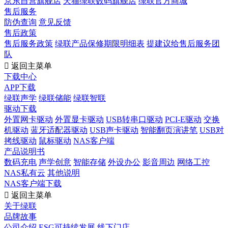
京东自营旗舰店
天猫绿联数码旗舰店
绿联官方商城
售后服务
防伪查询
意见反馈
售后政策
售后服务政策
绿联产品保修期限明细表
提建议给售后服务团
队

返回主菜单
下载中心
APP下载
绿联声学
绿联储能
绿联智联
驱动下载
外置网卡驱动
外置显卡驱动
USB转串口驱动
PCI-E驱动
交换
机驱动
蓝牙适配器驱动
USB声卡驱动
智能翻页演讲笔
USB对
拷线驱动
鼠标驱动
NAS客户端
产品说明书
数码充电
声学创意
智能存储
外设办公
影音周边
网络工控
NAS私有云
其他说明
NAS客户端下载

返回主菜单
关于绿联
品牌故事
公司介绍
ESG可持续发展
线下门店