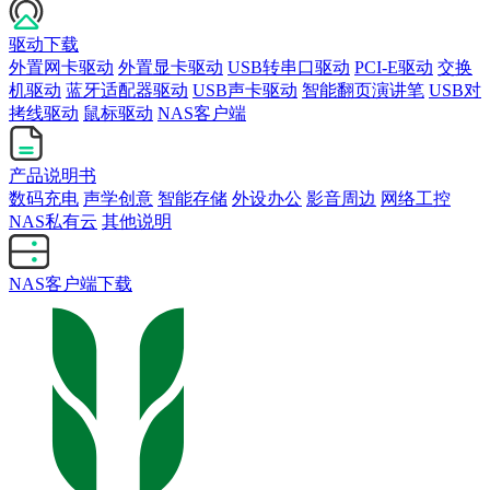
驱动下载
外置网卡驱动
外置显卡驱动
USB转串口驱动
PCI-E驱动
交换
机驱动
蓝牙适配器驱动
USB声卡驱动
智能翻页演讲笔
USB对
拷线驱动
鼠标驱动
NAS客户端
产品说明书
数码充电
声学创意
智能存储
外设办公
影音周边
网络工控
NAS私有云
其他说明
NAS客户端下载