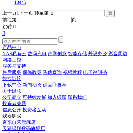
10445
上一页
1
下一页
转至第
前往第
页
跳转


产品中心
NAS私有云
数码充电
声学创意
智能存储
外设办公
影音周边
网络工控
服务与支持
售后服务
保修政策
防伪查询
视频教程
电子说明书
快捷链接
下载中心
新闻动态
供应商自荐
关于绿联
公司简介
可持续发展
加入绿联
联系我们
投资者关系
信息公开
投资者互动
我要购买
京东自营旗舰店
天猫绿联数码旗舰店