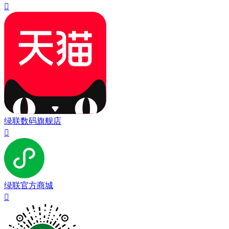

绿联数码旗舰店

绿联官方商城
