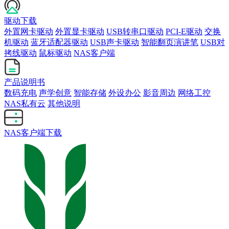
驱动下载
外置网卡驱动
外置显卡驱动
USB转串口驱动
PCI-E驱动
交换
机驱动
蓝牙适配器驱动
USB声卡驱动
智能翻页演讲笔
USB对
拷线驱动
鼠标驱动
NAS客户端
产品说明书
数码充电
声学创意
智能存储
外设办公
影音周边
网络工控
NAS私有云
其他说明
NAS客户端下载