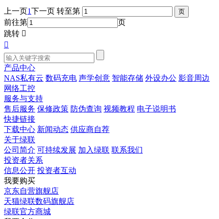
上一页
1
下一页
转至第
前往第
页
跳转


产品中心
NAS私有云
数码充电
声学创意
智能存储
外设办公
影音周边
网络工控
服务与支持
售后服务
保修政策
防伪查询
视频教程
电子说明书
快捷链接
下载中心
新闻动态
供应商自荐
关于绿联
公司简介
可持续发展
加入绿联
联系我们
投资者关系
信息公开
投资者互动
我要购买
京东自营旗舰店
天猫绿联数码旗舰店
绿联官方商城