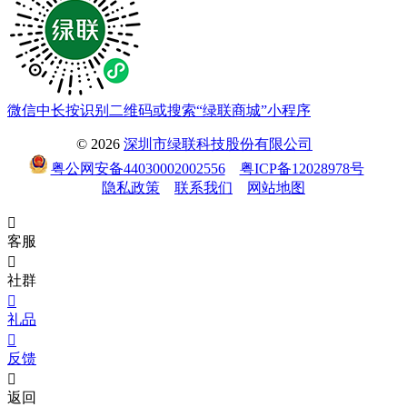
微信中长按识别二维码或搜索“绿联商城”小程序
© 2026
深圳市绿联科技股份有限公司
粤公网安备44030002002556
粤ICP备12028978号
隐私政策
联系我们
网站地图

客服

社群

礼品

反馈

返回