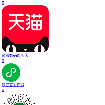

绿联数码旗舰店

绿联官方商城
