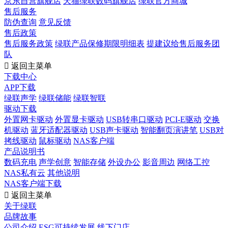
京东自营旗舰店
天猫绿联数码旗舰店
绿联官方商城
售后服务
防伪查询
意见反馈
售后政策
售后服务政策
绿联产品保修期限明细表
提建议给售后服务团
队

返回主菜单
下载中心
APP下载
绿联声学
绿联储能
绿联智联
驱动下载
外置网卡驱动
外置显卡驱动
USB转串口驱动
PCI-E驱动
交换
机驱动
蓝牙适配器驱动
USB声卡驱动
智能翻页演讲笔
USB对
拷线驱动
鼠标驱动
NAS客户端
产品说明书
数码充电
声学创意
智能存储
外设办公
影音周边
网络工控
NAS私有云
其他说明
NAS客户端下载

返回主菜单
关于绿联
品牌故事
公司介绍
ESG可持续发展
线下门店