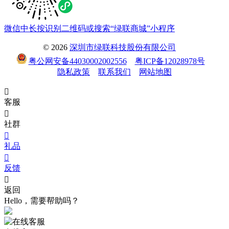
微信中长按识别二维码或搜索“绿联商城”小程序
© 2026
深圳市绿联科技股份有限公司
粤公网安备44030002002556
粤ICP备12028978号
隐私政策
联系我们
网站地图

客服

社群

礼品

反馈

返回
Hello，需要帮助吗？