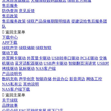
京东自营旗舰店
天猫绿联数码旗舰店
绿联官方商城
售后服务
防伪查询
意见反馈
售后政策
售后服务政策
绿联产品保修期限明细表
提建议给售后服务团
队

返回主菜单
下载中心
APP下载
绿联声学
绿联储能
绿联智联
驱动下载
外置网卡驱动
外置显卡驱动
USB转串口驱动
PCI-E驱动
交换
机驱动
蓝牙适配器驱动
USB声卡驱动
智能翻页演讲笔
USB对
拷线驱动
鼠标驱动
NAS客户端
产品说明书
数码充电
声学创意
智能存储
外设办公
影音周边
网络工控
NAS私有云
其他说明
NAS客户端下载

返回主菜单
关于绿联
品牌故事
公司介绍
ESG可持续发展
线下门店