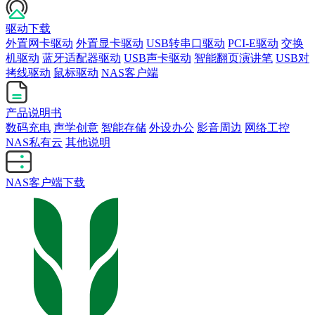
驱动下载
外置网卡驱动
外置显卡驱动
USB转串口驱动
PCI-E驱动
交换
机驱动
蓝牙适配器驱动
USB声卡驱动
智能翻页演讲笔
USB对
拷线驱动
鼠标驱动
NAS客户端
产品说明书
数码充电
声学创意
智能存储
外设办公
影音周边
网络工控
NAS私有云
其他说明
NAS客户端下载