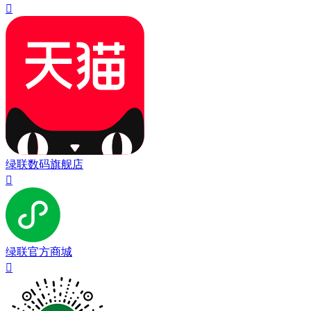

绿联数码旗舰店

绿联官方商城
