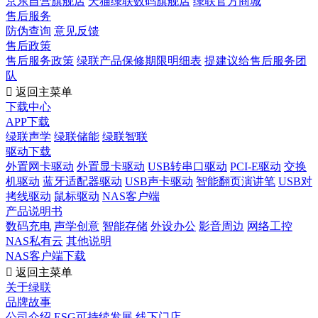
京东自营旗舰店
天猫绿联数码旗舰店
绿联官方商城
售后服务
防伪查询
意见反馈
售后政策
售后服务政策
绿联产品保修期限明细表
提建议给售后服务团
队

返回主菜单
下载中心
APP下载
绿联声学
绿联储能
绿联智联
驱动下载
外置网卡驱动
外置显卡驱动
USB转串口驱动
PCI-E驱动
交换
机驱动
蓝牙适配器驱动
USB声卡驱动
智能翻页演讲笔
USB对
拷线驱动
鼠标驱动
NAS客户端
产品说明书
数码充电
声学创意
智能存储
外设办公
影音周边
网络工控
NAS私有云
其他说明
NAS客户端下载

返回主菜单
关于绿联
品牌故事
公司介绍
ESG可持续发展
线下门店