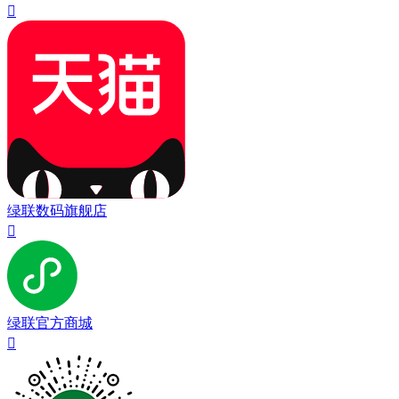

绿联数码旗舰店

绿联官方商城
