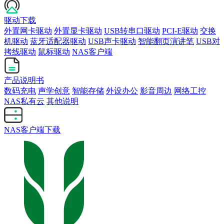
驱动下载
外置网卡驱动
外置显卡驱动
USB转串口驱动
PCI-E驱动
交换
机驱动
蓝牙适配器驱动
USB声卡驱动
智能翻页演讲笔
USB对
拷线驱动
鼠标驱动
NAS客户端
产品说明书
数码充电
声学创意
智能存储
外设办公
影音周边
网络工控
NAS私有云
其他说明
NAS客户端下载