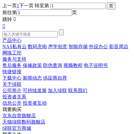
上一页
1
下一页
转至第
前往第
页
跳转


产品中心
NAS私有云
数码充电
声学创意
智能存储
外设办公
影音周边
网络工控
服务与支持
售后服务
保修政策
防伪查询
视频教程
电子说明书
快捷链接
下载中心
新闻动态
供应商自荐
关于绿联
公司简介
可持续发展
加入绿联
联系我们
投资者关系
信息公开
投资者互动
我要购买
京东自营旗舰店
天猫绿联数码旗舰店
绿联官方商城