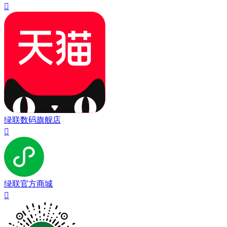

绿联数码旗舰店

绿联官方商城
