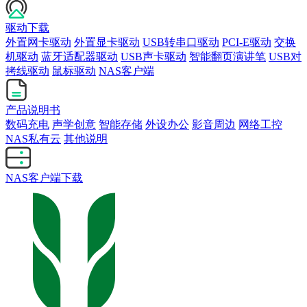
驱动下载
外置网卡驱动
外置显卡驱动
USB转串口驱动
PCI-E驱动
交换
机驱动
蓝牙适配器驱动
USB声卡驱动
智能翻页演讲笔
USB对
拷线驱动
鼠标驱动
NAS客户端
产品说明书
数码充电
声学创意
智能存储
外设办公
影音周边
网络工控
NAS私有云
其他说明
NAS客户端下载