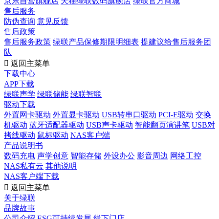
京东自营旗舰店
天猫绿联数码旗舰店
绿联官方商城
售后服务
防伪查询
意见反馈
售后政策
售后服务政策
绿联产品保修期限明细表
提建议给售后服务团
队

返回主菜单
下载中心
APP下载
绿联声学
绿联储能
绿联智联
驱动下载
外置网卡驱动
外置显卡驱动
USB转串口驱动
PCI-E驱动
交换
机驱动
蓝牙适配器驱动
USB声卡驱动
智能翻页演讲笔
USB对
拷线驱动
鼠标驱动
NAS客户端
产品说明书
数码充电
声学创意
智能存储
外设办公
影音周边
网络工控
NAS私有云
其他说明
NAS客户端下载

返回主菜单
关于绿联
品牌故事
公司介绍
ESG可持续发展
线下门店