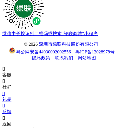
微信中长按识别二维码或搜索“绿联商城”小程序
© 2026
深圳市绿联科技股份有限公司
粤公网安备44030002002556
粤ICP备12028978号
隐私政策
联系我们
网站地图

客服

社群

礼品

反馈

返回