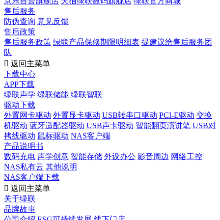
京东自营旗舰店
天猫绿联数码旗舰店
绿联官方商城
售后服务
防伪查询
意见反馈
售后政策
售后服务政策
绿联产品保修期限明细表
提建议给售后服务团
队

返回主菜单
下载中心
APP下载
绿联声学
绿联储能
绿联智联
驱动下载
外置网卡驱动
外置显卡驱动
USB转串口驱动
PCI-E驱动
交换
机驱动
蓝牙适配器驱动
USB声卡驱动
智能翻页演讲笔
USB对
拷线驱动
鼠标驱动
NAS客户端
产品说明书
数码充电
声学创意
智能存储
外设办公
影音周边
网络工控
NAS私有云
其他说明
NAS客户端下载

返回主菜单
关于绿联
品牌故事
公司介绍
ESG可持续发展
线下门店