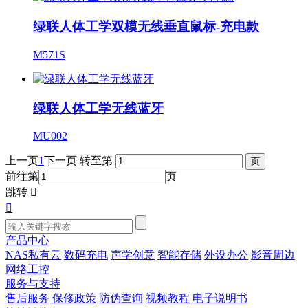
绿联人体工学双模无线垂直鼠标-充电款
M571S
绿联人体工学无线蓝牙
MU002
上一页
1
下一页
转至第
前往第
页
跳转


产品中心
NAS私有云
数码充电
声学创意
智能存储
外设办公
影音周边
网络工控
服务与支持
售后服务
保修政策
防伪查询
视频教程
电子说明书