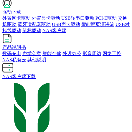
驱动下载
外置网卡驱动
外置显卡驱动
USB转串口驱动
PCI-E驱动
交换
机驱动
蓝牙适配器驱动
USB声卡驱动
智能翻页演讲笔
USB对
拷线驱动
鼠标驱动
NAS客户端
产品说明书
数码充电
声学创意
智能存储
外设办公
影音周边
网络工控
NAS私有云
其他说明
NAS客户端下载