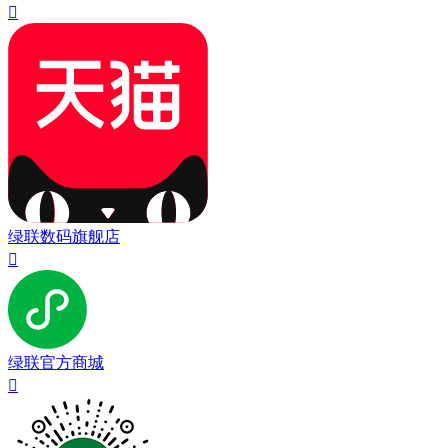

绿联数码旗舰店

绿联官方商城
