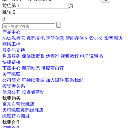
前往第
页
跳转


产品中心
NAS私有云
数码充电
声学创意
智能存储
外设办公
影音周边
网络工控
服务与支持
售后服务
保修政策
防伪查询
视频教程
电子说明书
快捷链接
下载中心
新闻动态
供应商自荐
关于绿联
公司简介
可持续发展
加入绿联
联系我们
投资者关系
信息公开
投资者互动
我要购买
京东自营旗舰店
天猫绿联数码旗舰店
绿联官方商城
我要合作