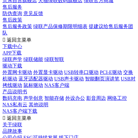
京东自营旗舰店
天猫绿联数码旗舰店
绿联官方商城
售后服务
防伪查询
意见反馈
售后政策
售后服务政策
绿联产品保修期限明细表
提建议给售后服务团
队

返回主菜单
下载中心
APP下载
绿联声学
绿联储能
绿联智联
驱动下载
外置网卡驱动
外置显卡驱动
USB转串口驱动
PCI-E驱动
交换
机驱动
蓝牙适配器驱动
USB声卡驱动
智能翻页演讲笔
USB对
拷线驱动
鼠标驱动
NAS客户端
产品说明书
数码充电
声学创意
智能存储
外设办公
影音周边
网络工控
NAS私有云
其他说明
NAS客户端下载

返回主菜单
关于绿联
品牌故事
公司介绍
ESG可持续发展
线下门店