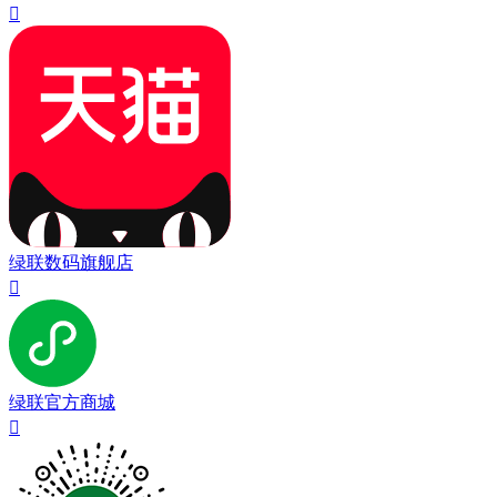

绿联数码旗舰店

绿联官方商城
