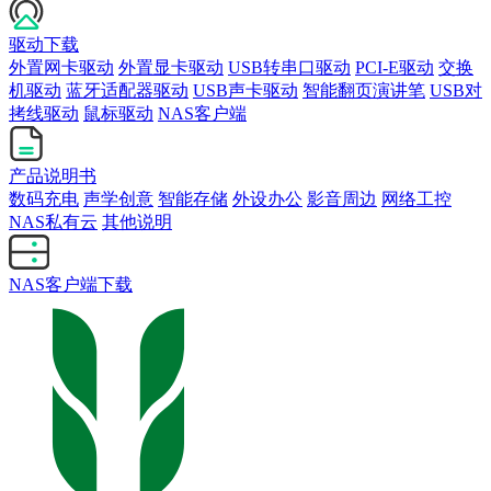
驱动下载
外置网卡驱动
外置显卡驱动
USB转串口驱动
PCI-E驱动
交换
机驱动
蓝牙适配器驱动
USB声卡驱动
智能翻页演讲笔
USB对
拷线驱动
鼠标驱动
NAS客户端
产品说明书
数码充电
声学创意
智能存储
外设办公
影音周边
网络工控
NAS私有云
其他说明
NAS客户端下载