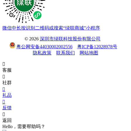
微信中长按识别二维码或搜索“绿联商城”小程序
© 2026
深圳市绿联科技股份有限公司
粤公网安备44030002002556
粤ICP备12028978号
隐私政策
联系我们
网站地图

客服

社群

礼品

反馈

返回
Hello，需要帮助吗？