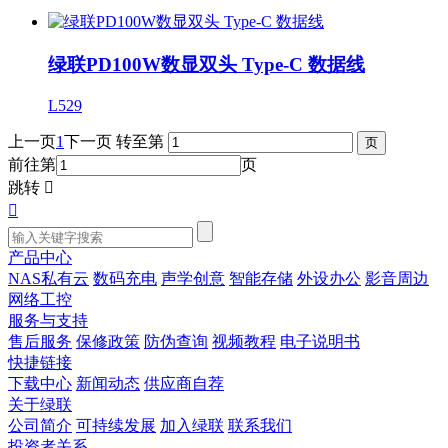
绿联PD100W数显双头 Type-C 数据线
L529
上一页
1
下一页
转至第
前往第
页
跳转


产品中心
NAS私有云
数码充电
声学创意
智能存储
外设办公
影音周边
网络工控
服务与支持
售后服务
保修政策
防伪查询
视频教程
电子说明书
快捷链接
下载中心
新闻动态
供应商自荐
关于绿联
公司简介
可持续发展
加入绿联
联系我们
投资者关系