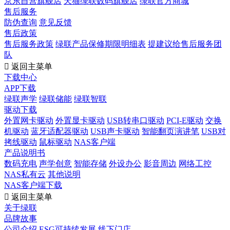
京东自营旗舰店
天猫绿联数码旗舰店
绿联官方商城
售后服务
防伪查询
意见反馈
售后政策
售后服务政策
绿联产品保修期限明细表
提建议给售后服务团
队

返回主菜单
下载中心
APP下载
绿联声学
绿联储能
绿联智联
驱动下载
外置网卡驱动
外置显卡驱动
USB转串口驱动
PCI-E驱动
交换
机驱动
蓝牙适配器驱动
USB声卡驱动
智能翻页演讲笔
USB对
拷线驱动
鼠标驱动
NAS客户端
产品说明书
数码充电
声学创意
智能存储
外设办公
影音周边
网络工控
NAS私有云
其他说明
NAS客户端下载

返回主菜单
关于绿联
品牌故事
公司介绍
ESG可持续发展
线下门店