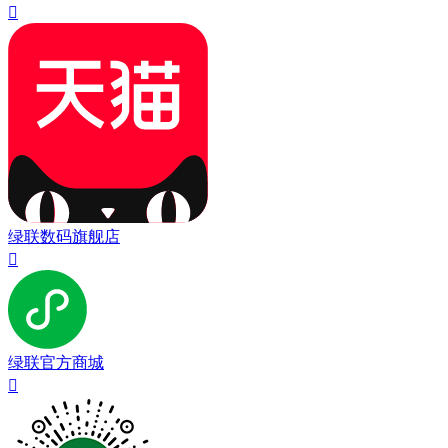

绿联数码旗舰店

绿联官方商城
