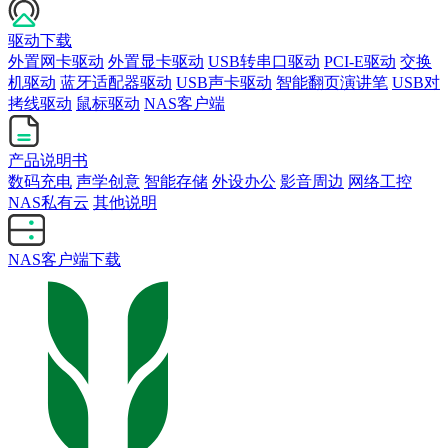
驱动下载
外置网卡驱动
外置显卡驱动
USB转串口驱动
PCI-E驱动
交换
机驱动
蓝牙适配器驱动
USB声卡驱动
智能翻页演讲笔
USB对
拷线驱动
鼠标驱动
NAS客户端
产品说明书
数码充电
声学创意
智能存储
外设办公
影音周边
网络工控
NAS私有云
其他说明
NAS客户端下载