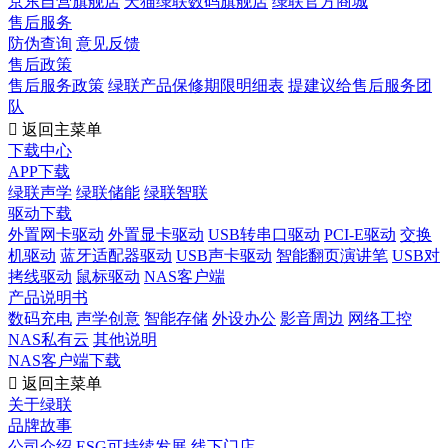
京东自营旗舰店
天猫绿联数码旗舰店
绿联官方商城
售后服务
防伪查询
意见反馈
售后政策
售后服务政策
绿联产品保修期限明细表
提建议给售后服务团
队

返回主菜单
下载中心
APP下载
绿联声学
绿联储能
绿联智联
驱动下载
外置网卡驱动
外置显卡驱动
USB转串口驱动
PCI-E驱动
交换
机驱动
蓝牙适配器驱动
USB声卡驱动
智能翻页演讲笔
USB对
拷线驱动
鼠标驱动
NAS客户端
产品说明书
数码充电
声学创意
智能存储
外设办公
影音周边
网络工控
NAS私有云
其他说明
NAS客户端下载

返回主菜单
关于绿联
品牌故事
公司介绍
ESG可持续发展
线下门店