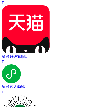

绿联数码旗舰店

绿联官方商城
