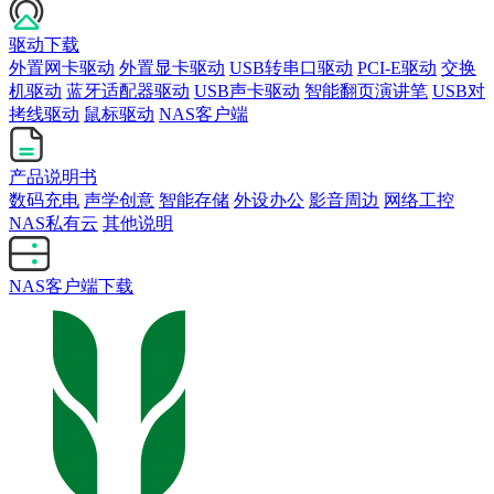
驱动下载
外置网卡驱动
外置显卡驱动
USB转串口驱动
PCI-E驱动
交换
机驱动
蓝牙适配器驱动
USB声卡驱动
智能翻页演讲笔
USB对
拷线驱动
鼠标驱动
NAS客户端
产品说明书
数码充电
声学创意
智能存储
外设办公
影音周边
网络工控
NAS私有云
其他说明
NAS客户端下载