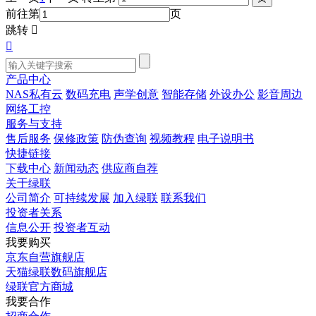
前往第
页
跳转


产品中心
NAS私有云
数码充电
声学创意
智能存储
外设办公
影音周边
网络工控
服务与支持
售后服务
保修政策
防伪查询
视频教程
电子说明书
快捷链接
下载中心
新闻动态
供应商自荐
关于绿联
公司简介
可持续发展
加入绿联
联系我们
投资者关系
信息公开
投资者互动
我要购买
京东自营旗舰店
天猫绿联数码旗舰店
绿联官方商城
我要合作