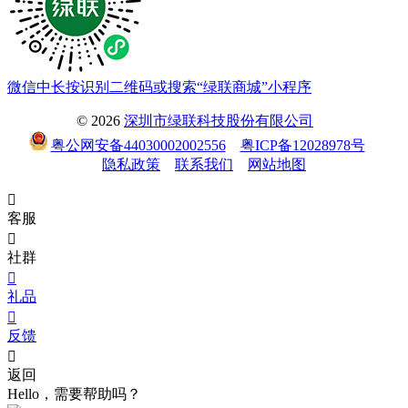
微信中长按识别二维码或搜索“绿联商城”小程序
© 2026
深圳市绿联科技股份有限公司
粤公网安备44030002002556
粤ICP备12028978号
隐私政策
联系我们
网站地图

客服

社群

礼品

反馈

返回
Hello，需要帮助吗？