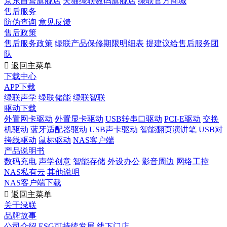
京东自营旗舰店
天猫绿联数码旗舰店
绿联官方商城
售后服务
防伪查询
意见反馈
售后政策
售后服务政策
绿联产品保修期限明细表
提建议给售后服务团
队

返回主菜单
下载中心
APP下载
绿联声学
绿联储能
绿联智联
驱动下载
外置网卡驱动
外置显卡驱动
USB转串口驱动
PCI-E驱动
交换
机驱动
蓝牙适配器驱动
USB声卡驱动
智能翻页演讲笔
USB对
拷线驱动
鼠标驱动
NAS客户端
产品说明书
数码充电
声学创意
智能存储
外设办公
影音周边
网络工控
NAS私有云
其他说明
NAS客户端下载

返回主菜单
关于绿联
品牌故事
公司介绍
ESG可持续发展
线下门店