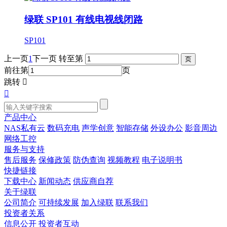
绿联 SP101 有线电视线闭路
SP101
上一页
1
下一页
转至第
前往第
页
跳转


产品中心
NAS私有云
数码充电
声学创意
智能存储
外设办公
影音周边
网络工控
服务与支持
售后服务
保修政策
防伪查询
视频教程
电子说明书
快捷链接
下载中心
新闻动态
供应商自荐
关于绿联
公司简介
可持续发展
加入绿联
联系我们
投资者关系
信息公开
投资者互动