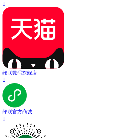

绿联数码旗舰店

绿联官方商城
