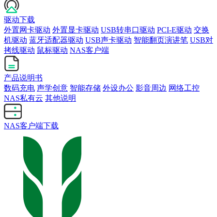
驱动下载
外置网卡驱动
外置显卡驱动
USB转串口驱动
PCI-E驱动
交换
机驱动
蓝牙适配器驱动
USB声卡驱动
智能翻页演讲笔
USB对
拷线驱动
鼠标驱动
NAS客户端
产品说明书
数码充电
声学创意
智能存储
外设办公
影音周边
网络工控
NAS私有云
其他说明
NAS客户端下载