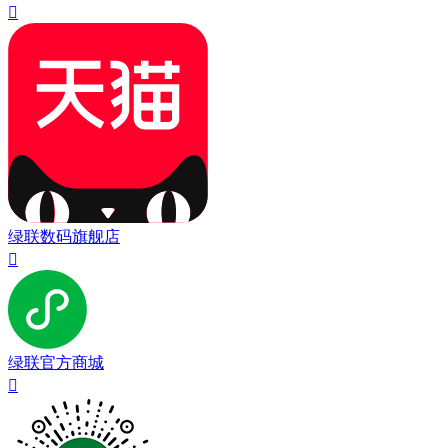

绿联数码旗舰店

绿联官方商城
