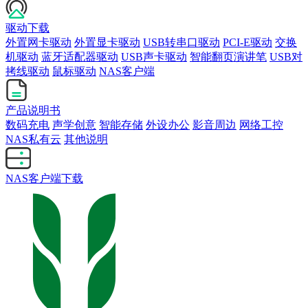
驱动下载
外置网卡驱动
外置显卡驱动
USB转串口驱动
PCI-E驱动
交换
机驱动
蓝牙适配器驱动
USB声卡驱动
智能翻页演讲笔
USB对
拷线驱动
鼠标驱动
NAS客户端
产品说明书
数码充电
声学创意
智能存储
外设办公
影音周边
网络工控
NAS私有云
其他说明
NAS客户端下载