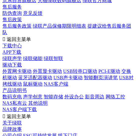
京东自营旗舰店
天猫绿联数码旗舰店
绿联官方商城
售后服务
防伪查询
意见反馈
售后政策
售后服务政策
绿联产品保修期限明细表
提建议给售后服务团
队

返回主菜单
下载中心
APP下载
绿联声学
绿联储能
绿联智联
驱动下载
外置网卡驱动
外置显卡驱动
USB转串口驱动
PCI-E驱动
交换
机驱动
蓝牙适配器驱动
USB声卡驱动
智能翻页演讲笔
USB对
拷线驱动
鼠标驱动
NAS客户端
产品说明书
数码充电
声学创意
智能存储
外设办公
影音周边
网络工控
NAS私有云
其他说明
NAS客户端下载

返回主菜单
关于绿联
品牌故事
公司介绍
ESG可持续发展
线下门店