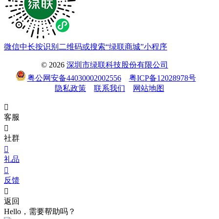
微信中长按识别二维码或搜索“绿联商城”小程序
© 2026
深圳市绿联科技股份有限公司
粤公网安备44030002002556
粤ICP备12028978号
隐私政策
联系我们
网站地图

客服

社群

礼品

反馈

返回
Hello，需要帮助吗？