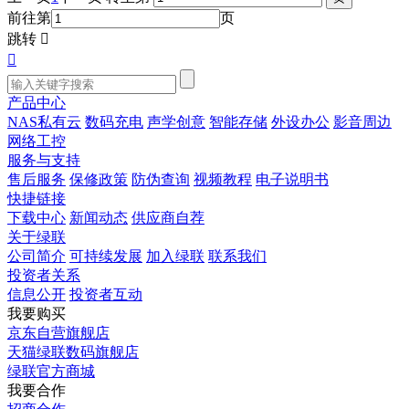
前往第
页
跳转


产品中心
NAS私有云
数码充电
声学创意
智能存储
外设办公
影音周边
网络工控
服务与支持
售后服务
保修政策
防伪查询
视频教程
电子说明书
快捷链接
下载中心
新闻动态
供应商自荐
关于绿联
公司简介
可持续发展
加入绿联
联系我们
投资者关系
信息公开
投资者互动
我要购买
京东自营旗舰店
天猫绿联数码旗舰店
绿联官方商城
我要合作