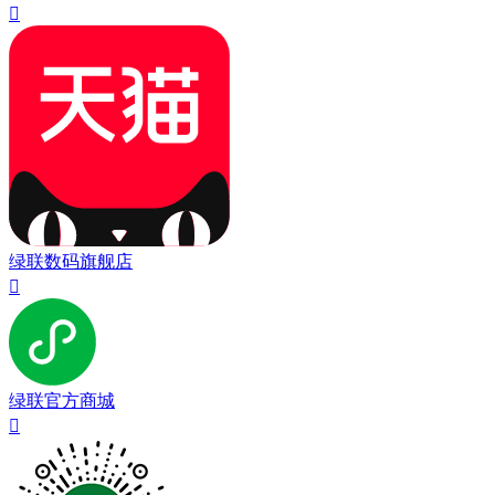

绿联数码旗舰店

绿联官方商城
