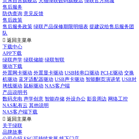
京东自营旗舰店
天猫绿联数码旗舰店
绿联官方商城
售后服务
防伪查询
意见反馈
售后政策
售后服务政策
绿联产品保修期限明细表
提建议给售后服务团
队

返回主菜单
下载中心
APP下载
绿联声学
绿联储能
绿联智联
驱动下载
外置网卡驱动
外置显卡驱动
USB转串口驱动
PCI-E驱动
交换
机驱动
蓝牙适配器驱动
USB声卡驱动
智能翻页演讲笔
USB对
拷线驱动
鼠标驱动
NAS客户端
产品说明书
数码充电
声学创意
智能存储
外设办公
影音周边
网络工控
NAS私有云
其他说明
NAS客户端下载

返回主菜单
关于绿联
品牌故事
公司介绍
ESG可持续发展
线下门店