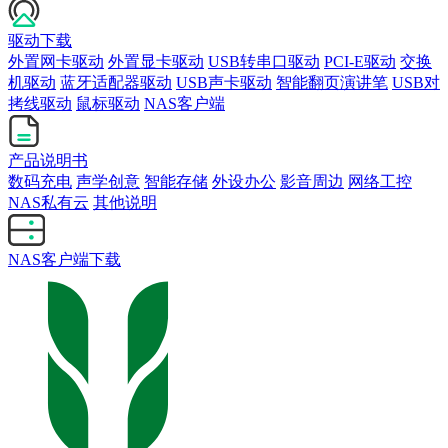
驱动下载
外置网卡驱动
外置显卡驱动
USB转串口驱动
PCI-E驱动
交换
机驱动
蓝牙适配器驱动
USB声卡驱动
智能翻页演讲笔
USB对
拷线驱动
鼠标驱动
NAS客户端
产品说明书
数码充电
声学创意
智能存储
外设办公
影音周边
网络工控
NAS私有云
其他说明
NAS客户端下载