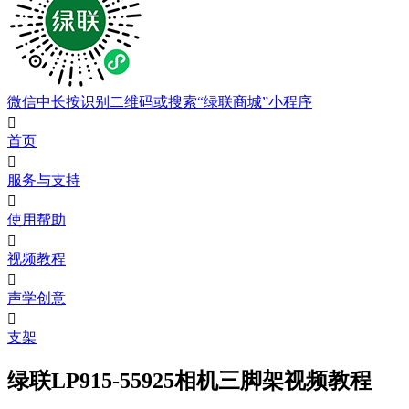
微信中长按识别二维码或搜索“绿联商城”小程序

首页

服务与支持

使用帮助

视频教程

声学创意

支架
绿联LP915-55925相机三脚架视频教程