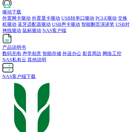
驱动下载
外置网卡驱动
外置显卡驱动
USB转串口驱动
PCI-E驱动
交换
机驱动
蓝牙适配器驱动
USB声卡驱动
智能翻页演讲笔
USB对
拷线驱动
鼠标驱动
NAS客户端
产品说明书
数码充电
声学创意
智能存储
外设办公
影音周边
网络工控
NAS私有云
其他说明
NAS客户端下载