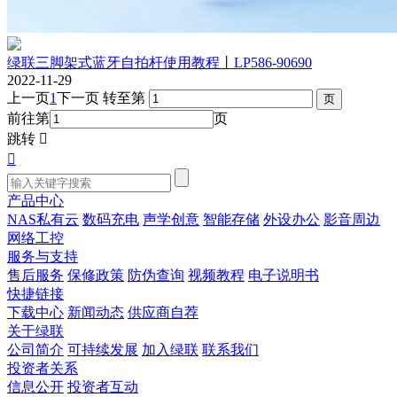
绿联三脚架式蓝牙自拍杆使用教程丨LP586-90690
2022-11-29
上一页
1
下一页
转至第
前往第
页
跳转


产品中心
NAS私有云
数码充电
声学创意
智能存储
外设办公
影音周边
网络工控
服务与支持
售后服务
保修政策
防伪查询
视频教程
电子说明书
快捷链接
下载中心
新闻动态
供应商自荐
关于绿联
公司简介
可持续发展
加入绿联
联系我们
投资者关系
信息公开
投资者互动