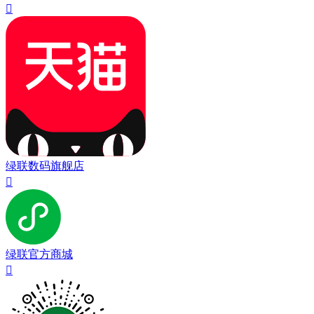

绿联数码旗舰店

绿联官方商城
