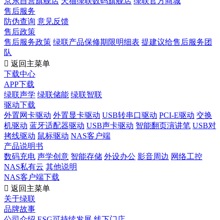
京东自营旗舰店
天猫绿联数码旗舰店
绿联官方商城
售后服务
防伪查询
意见反馈
售后政策
售后服务政策
绿联产品保修期限明细表
提建议给售后服务团
队

返回主菜单
下载中心
APP下载
绿联声学
绿联储能
绿联智联
驱动下载
外置网卡驱动
外置显卡驱动
USB转串口驱动
PCI-E驱动
交换
机驱动
蓝牙适配器驱动
USB声卡驱动
智能翻页演讲笔
USB对
拷线驱动
鼠标驱动
NAS客户端
产品说明书
数码充电
声学创意
智能存储
外设办公
影音周边
网络工控
NAS私有云
其他说明
NAS客户端下载

返回主菜单
关于绿联
品牌故事
公司介绍
ESG可持续发展
线下门店