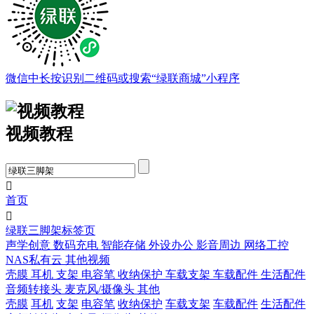
微信中长按识别二维码或搜索“绿联商城”小程序
视频教程

首页

绿联三脚架标签页
声学创意
数码充电
智能存储
外设办公
影音周边
网络工控
NAS私有云
其他视频
壳膜
耳机
支架
电容笔
收纳保护
车载支架
车载配件
生活配件
音频转接头
麦克风/摄像头
其他
壳膜
耳机
支架
电容笔
收纳保护
车载支架
车载配件
生活配件