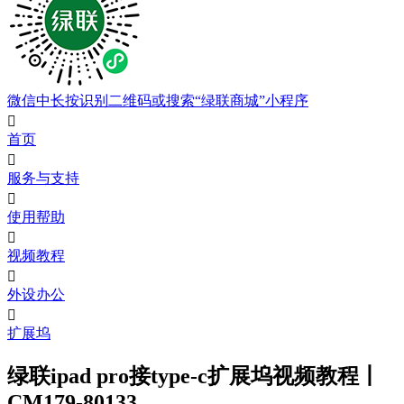
微信中长按识别二维码或搜索“绿联商城”小程序

首页

服务与支持

使用帮助

视频教程

外设办公

扩展坞
绿联ipad pro接type-c扩展坞视频教程丨
CM179-80133