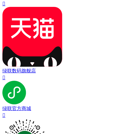

绿联数码旗舰店

绿联官方商城
