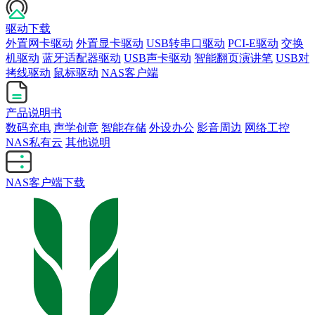
驱动下载
外置网卡驱动
外置显卡驱动
USB转串口驱动
PCI-E驱动
交换
机驱动
蓝牙适配器驱动
USB声卡驱动
智能翻页演讲笔
USB对
拷线驱动
鼠标驱动
NAS客户端
产品说明书
数码充电
声学创意
智能存储
外设办公
影音周边
网络工控
NAS私有云
其他说明
NAS客户端下载