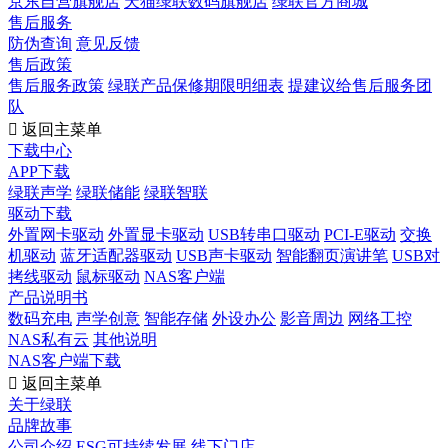
京东自营旗舰店
天猫绿联数码旗舰店
绿联官方商城
售后服务
防伪查询
意见反馈
售后政策
售后服务政策
绿联产品保修期限明细表
提建议给售后服务团
队

返回主菜单
下载中心
APP下载
绿联声学
绿联储能
绿联智联
驱动下载
外置网卡驱动
外置显卡驱动
USB转串口驱动
PCI-E驱动
交换
机驱动
蓝牙适配器驱动
USB声卡驱动
智能翻页演讲笔
USB对
拷线驱动
鼠标驱动
NAS客户端
产品说明书
数码充电
声学创意
智能存储
外设办公
影音周边
网络工控
NAS私有云
其他说明
NAS客户端下载

返回主菜单
关于绿联
品牌故事
公司介绍
ESG可持续发展
线下门店