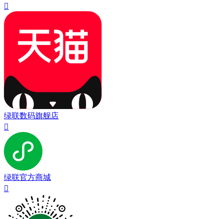

绿联数码旗舰店

绿联官方商城
