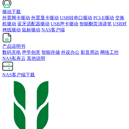
驱动下载
外置网卡驱动
外置显卡驱动
USB转串口驱动
PCI-E驱动
交换
机驱动
蓝牙适配器驱动
USB声卡驱动
智能翻页演讲笔
USB对
拷线驱动
鼠标驱动
NAS客户端
产品说明书
数码充电
声学创意
智能存储
外设办公
影音周边
网络工控
NAS私有云
其他说明
NAS客户端下载