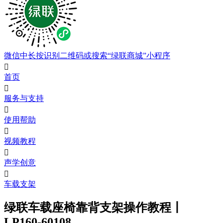
微信中长按识别二维码或搜索“绿联商城”小程序

首页

服务与支持

使用帮助

视频教程

声学创意

车载支架
绿联车载座椅靠背支架操作教程丨
LP160-60108