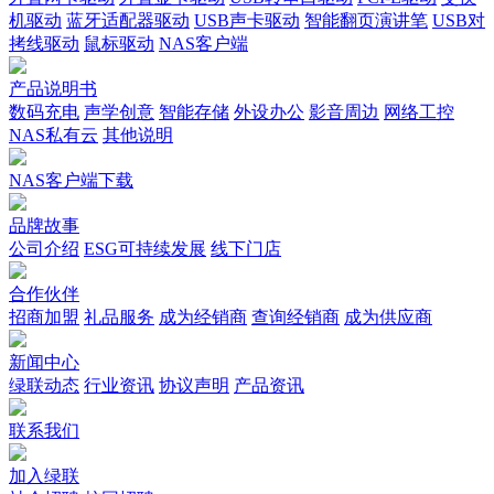
机驱动
蓝牙适配器驱动
USB声卡驱动
智能翻页演讲笔
USB对
拷线驱动
鼠标驱动
NAS客户端
产品说明书
数码充电
声学创意
智能存储
外设办公
影音周边
网络工控
NAS私有云
其他说明
NAS客户端下载
品牌故事
公司介绍
ESG可持续发展
线下门店
合作伙伴
招商加盟
礼品服务
成为经销商
查询经销商
成为供应商
新闻中心
绿联动态
行业资讯
协议声明
产品资讯
联系我们
加入绿联