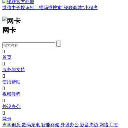
微信中长按识别二维码或搜索“绿联商城”小程序
网卡

首页

服务与支持

使用帮助

视频教程

外设办公

网卡
声学创意
数码充电
智能存储
外设办公
影音周边
网络工控