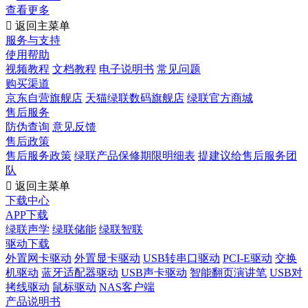
查看更多

返回主菜单
服务与支持
使用帮助
视频教程
文档教程
电子说明书
常见问题
购买渠道
京东自营旗舰店
天猫绿联数码旗舰店
绿联官方商城
售后服务
防伪查询
意见反馈
售后政策
售后服务政策
绿联产品保修期限明细表
提建议给售后服务团
队

返回主菜单
下载中心
APP下载
绿联声学
绿联储能
绿联智联
驱动下载
外置网卡驱动
外置显卡驱动
USB转串口驱动
PCI-E驱动
交换
机驱动
蓝牙适配器驱动
USB声卡驱动
智能翻页演讲笔
USB对
拷线驱动
鼠标驱动
NAS客户端
产品说明书