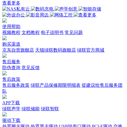
查看更多
使用帮助
视频教程
文档教程
电子说明书
常见问题
购买渠道
京东自营旗舰店
天猫绿联数码旗舰店
绿联官方商城
售后服务
防伪查询
意见反馈
售后政策
售后服务政策
绿联产品保修期限明细表
提建议给售后服务团
队
APP下载
绿联声学
绿联储能
绿联智联
驱动下载
外置网卡驱动
外置显卡驱动
USB转串口驱动
PCI-E驱动
交换