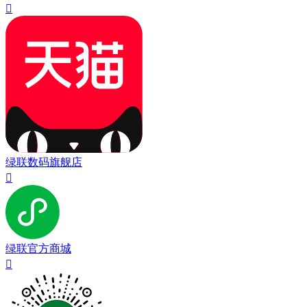

绿联数码旗舰店

绿联官方商城
