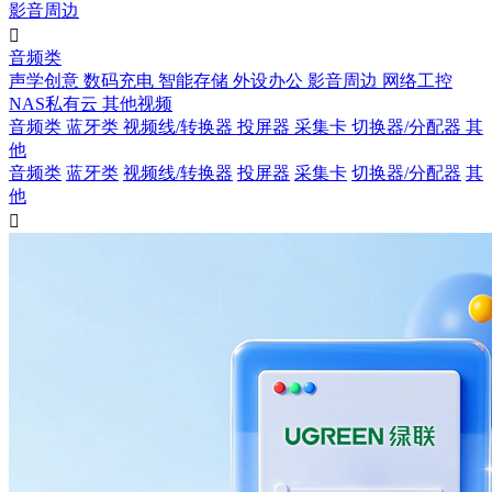
影音周边

音频类
声学创意
数码充电
智能存储
外设办公
影音周边
网络工控
NAS私有云
其他视频
音频类
蓝牙类
视频线/转换器
投屏器
采集卡
切换器/分配器
其
他
音频类
蓝牙类
视频线/转换器
投屏器
采集卡
切换器/分配器
其
他
