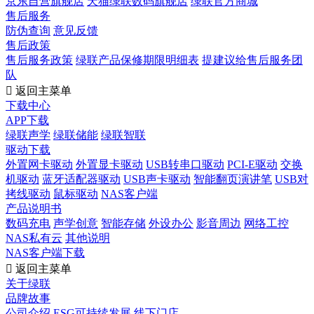
京东自营旗舰店
天猫绿联数码旗舰店
绿联官方商城
售后服务
防伪查询
意见反馈
售后政策
售后服务政策
绿联产品保修期限明细表
提建议给售后服务团
队

返回主菜单
下载中心
APP下载
绿联声学
绿联储能
绿联智联
驱动下载
外置网卡驱动
外置显卡驱动
USB转串口驱动
PCI-E驱动
交换
机驱动
蓝牙适配器驱动
USB声卡驱动
智能翻页演讲笔
USB对
拷线驱动
鼠标驱动
NAS客户端
产品说明书
数码充电
声学创意
智能存储
外设办公
影音周边
网络工控
NAS私有云
其他说明
NAS客户端下载

返回主菜单
关于绿联
品牌故事
公司介绍
ESG可持续发展
线下门店