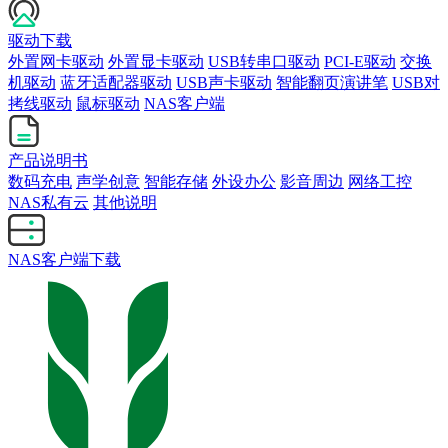
驱动下载
外置网卡驱动
外置显卡驱动
USB转串口驱动
PCI-E驱动
交换
机驱动
蓝牙适配器驱动
USB声卡驱动
智能翻页演讲笔
USB对
拷线驱动
鼠标驱动
NAS客户端
产品说明书
数码充电
声学创意
智能存储
外设办公
影音周边
网络工控
NAS私有云
其他说明
NAS客户端下载