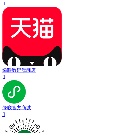

绿联数码旗舰店

绿联官方商城
