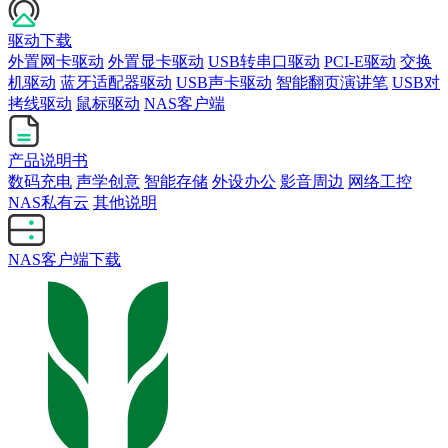
驱动下载
外置网卡驱动
外置显卡驱动
USB转串口驱动
PCI-E驱动
交换
机驱动
蓝牙适配器驱动
USB声卡驱动
智能翻页演讲笔
USB对
拷线驱动
鼠标驱动
NAS客户端
产品说明书
数码充电
声学创意
智能存储
外设办公
影音周边
网络工控
NAS私有云
其他说明
NAS客户端下载