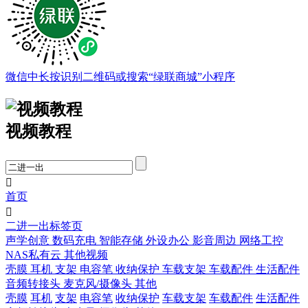
微信中长按识别二维码或搜索“绿联商城”小程序
视频教程

首页

二进一出标签页
声学创意
数码充电
智能存储
外设办公
影音周边
网络工控
NAS私有云
其他视频
壳膜
耳机
支架
电容笔
收纳保护
车载支架
车载配件
生活配件
音频转接头
麦克风/摄像头
其他
壳膜
耳机
支架
电容笔
收纳保护
车载支架
车载配件
生活配件