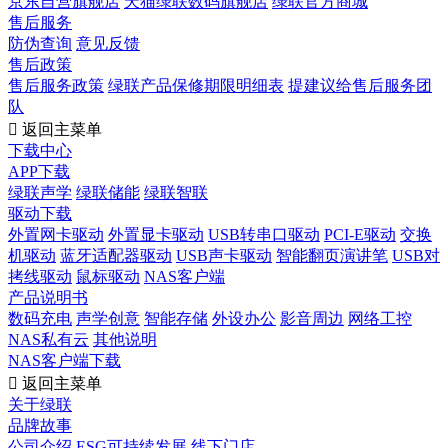
京东自营旗舰店
天猫绿联数码旗舰店
绿联官方商城
售后服务
防伪查询
意见反馈
售后政策
售后服务政策
绿联产品保修期限明细表
提建议给售后服务团
队

返回主菜单
下载中心
APP下载
绿联声学
绿联储能
绿联智联
驱动下载
外置网卡驱动
外置显卡驱动
USB转串口驱动
PCI-E驱动
交换
机驱动
蓝牙适配器驱动
USB声卡驱动
智能翻页演讲笔
USB对
拷线驱动
鼠标驱动
NAS客户端
产品说明书
数码充电
声学创意
智能存储
外设办公
影音周边
网络工控
NAS私有云
其他说明
NAS客户端下载

返回主菜单
关于绿联
品牌故事
公司介绍
ESG可持续发展
线下门店